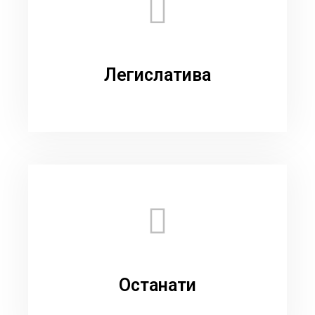
Легислатива
Останати