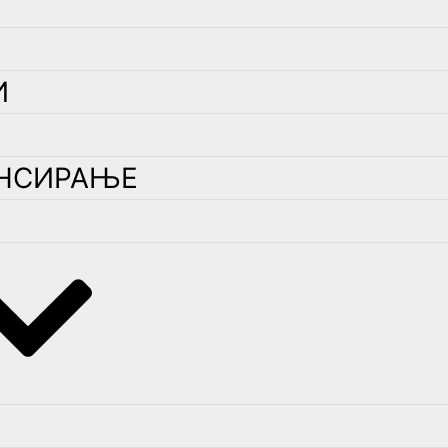
И
НСИРАЊЕ