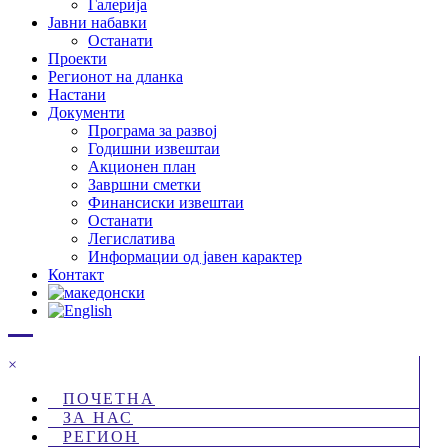
Галерија
Јавни набавки
Останати
Проекти
Регионот на дланка
Настани
Документи
Програма за развој
Годишни извештаи
Акционен план
Завршни сметки
Финансиски извештаи
Останати
Легислатива
Информации од јавен карактер
Контакт
×
ПОЧЕТНА
ЗА НАС
РЕГИОН