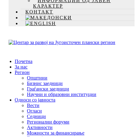
ИНФОРМАЦИИ ОД ЈАВЕН
КАРАКТЕР
КОНТАКТ
Почетна
За нас
Регион
Општини
Бизнис заедници
Граѓански заедници
Научни и образовни институции
Односи со јавноста
Вести
Огласи
Седници
Регионални форуми
Активности
Можности за финансирање