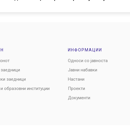
ОН
ИНФОРМАЦИИ
ионот
Односи со јавноста
 заедници
Јавни набавки
ски заедници
Настани
 и образовни институции
Проекти
Документи