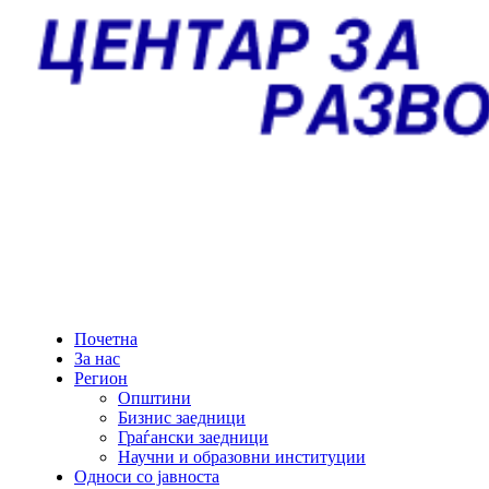
Почетна
За нас
Регион
Општини
Бизнис заедници
Граѓански заедници
Научни и образовни институции
Односи со јавноста