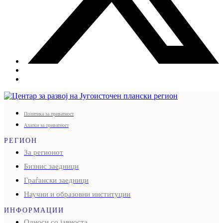
Политика за приватност
Алатки за приватност
РЕГИОН
За регионот
Бизнис заедници
Граѓански заедници
Научни и образовни институции
ИНФОРМАЦИИ
Односи со јавноста