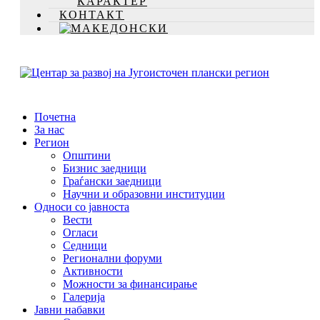
КАРАКТЕР
КОНТАКТ
Почетна
За нас
Регион
Општини
Бизнис заедници
Граѓански заедници
Научни и образовни институции
Односи со јавноста
Вести
Огласи
Седници
Регионални форуми
Активности
Можности за финансирање
Галерија
Јавни набавки