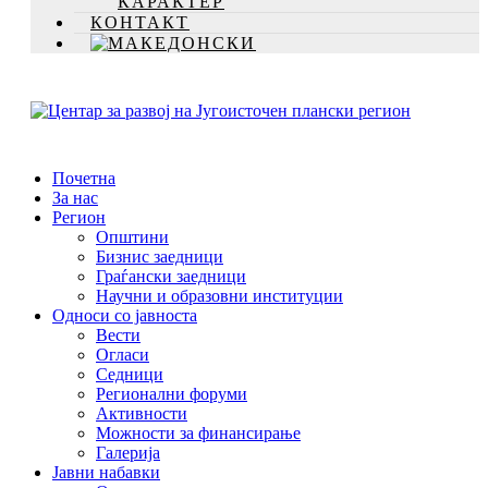
КАРАКТЕР
КОНТАКТ
Почетна
За нас
Регион
Општини
Бизнис заедници
Граѓански заедници
Научни и образовни институции
Односи со јавноста
Вести
Огласи
Седници
Регионални форуми
Активности
Можности за финансирање
Галерија
Јавни набавки