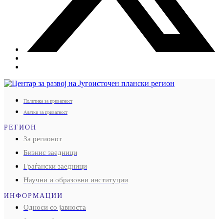
Политика за приватност
Алатки за приватност
РЕГИОН
За регионот
Бизнис заедници
Граѓански заедници
Научни и образовни институции
ИНФОРМАЦИИ
Односи со јавноста