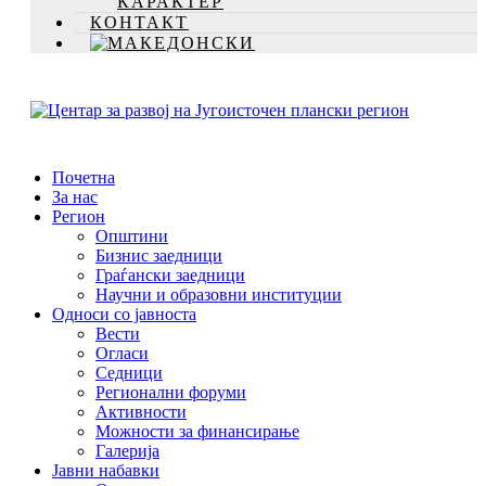
КАРАКТЕР
КОНТАКТ
Почетна
За нас
Регион
Општини
Бизнис заедници
Граѓански заедници
Научни и образовни институции
Односи со јавноста
Вести
Огласи
Седници
Регионални форуми
Активности
Можности за финансирање
Галерија
Јавни набавки