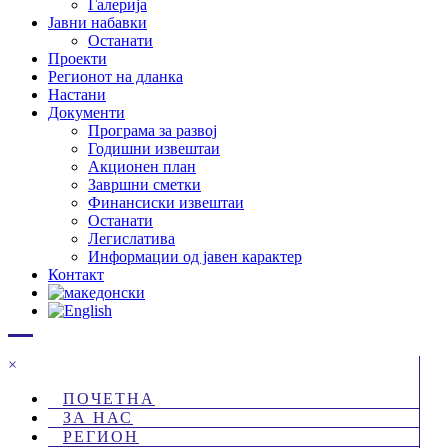
Галерија
Јавни набавки
Останати
Проекти
Регионот на дланка
Настани
Документи
Програма за развој
Годишни извештаи
Акционен план
Завршни сметки
Финансиски извештаи
Останати
Легислатива
Информации од јавен карактер
Контакт
×
ПОЧЕТНА
ЗА НАС
РЕГИОН