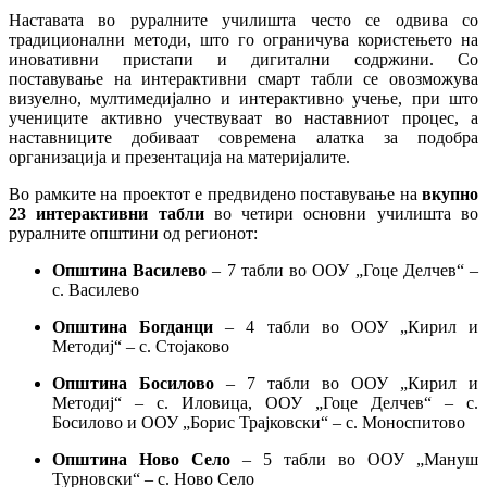
Наставата во руралните училишта често се одвива со
традиционални методи, што го ограничува користењето на
иновативни пристапи и дигитални содржини. Со
поставување на интерактивни смарт табли се овозможува
визуелно, мултимедијално и интерактивно учење, при што
учениците активно учествуваат во наставниот процес, а
наставниците добиваат современа алатка за подобра
организација и презентација на материјалите.
Во рамките на проектот е предвидено поставување на
вкупно
23 интерактивни табли
во четири основни училишта во
руралните општини од регионот:
Општина Василево
– 7 табли во ООУ „Гоце Делчев“ –
с. Василево
Општина Богданци
– 4 табли во ООУ „Кирил и
Методиј“ – с. Стојаково
Општина Босилово
– 7 табли во ООУ „Кирил и
Методиј“ – с. Иловица, ООУ „Гоце Делчев“ – с.
Босилово и ООУ „Борис Трајковски“ – с. Моноспитово
Општина Ново Село
– 5 табли во ООУ „Мануш
Турновски“ – с. Ново Село