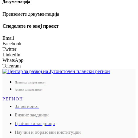
Документација
Превземете документација
Споделeте го овој проект
Email
Facebook
Twitter
LinkedIn
WhatsApp
Telegram
Политика за приватност
Алатки за приватност
РЕГИОН
За регионот
Бизнис заедници
Граѓански заедници
Научни и образовни институции