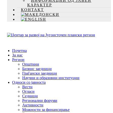
ИНФОРМАЦИИ ОД ЈАВЕН
КАРАКТЕР
КОНТАКТ
Почетна
За нас
Регион
Општини
Бизнис заедници
Граѓански заедници
Научни и образовни институции
Односи со јавноста
Вести
Огласи
Седници
Регионални форуми
Активности
Можности за финансирање