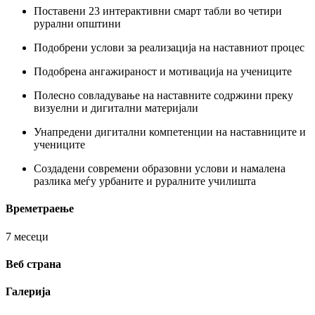
Поставени 23 интерактивни смарт табли во четири
рурални општини
Подобрени услови за реализација на наставниот процес
Подобрена ангажираност и мотивација на учениците
Полесно совладување на наставните содржини преку
визуелни и дигитални материјали
Унапредени дигитални компетенции на наставниците и
учениците
Создадени современи образовни услови и намалена
разлика меѓу урбаните и руралните училишта
Времетраење
7 месеци
Веб страна
Галерија