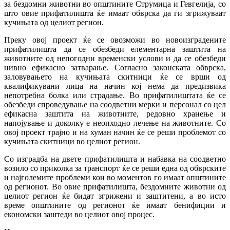
за бездомни животни во општините Струмица и Гевгелија, со
што овие прифатилишта ќе имаат обврска да ги згрижуваат
кучињата од целиот регион.
Преку овој проект ќе се овозможи во новоизградените
прифатилишта да се обезбеди елементарна заштита на
животните од непогодни временски услови и да се обезбеди
нивно ефикасно затварање. Согласно законската обврска,
заловувањето на кучињата скитници ќе се врши од
квалификувани лица на начин кој нема да предизвика
непотребна болка или страдање. Во прифатилиштата ќе се
обезбеди спроведување на соодветни мерки и персонал со цел
ефикасна заштита на животните, редовно хранење и
напојување и доколку е неопходно лечење на животните. Со
овој проект трајно и на хуман начин ќе се реши проблемот со
кучињата скитници во целиот регион.
Со изградба на двете прифатилишта и набавка на соодветно
возило со приколка за транспорт ќе се реши една од обврските
и најголемите проблеми кои во моментов го имаат општините
од регионот. Во овие прифатилишта, бездомните животни од
целиот регион ќе бидат згрижени и заштитени, а во исто
време општините од регионот ќе имаат бенифиции и
економски заштеди во целиот овој процес.