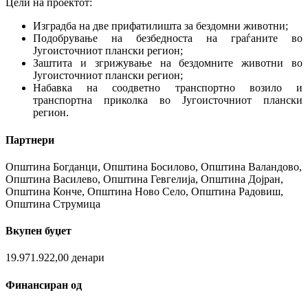
Цели на проектот:
Изградба на две прифатилишта за бездомни животни;
Подобрување на безбедноста на граѓаните во
Југоисточниот плански регион;
Заштита и згрижување на бездомните животни во
Југоисточниот плански регион;
Набавка на соодветно транспортно возило и
транспортна приколка во Југоисточниот плански
регион.
Партнери
Општина Богданци, Општина Босилово, Општина Валандово,
Општина Василево, Општина Гевгелија, Општина Дојран,
Општина Конче, Општина Ново Село, Општина Радовиш,
Општина Струмица
Вкупен буџет
19.971.922,00 денари
Финансиран од