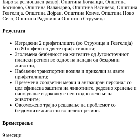
Биро за регионален развој, Општина Богданци, Општина
Босилово, Општина Валандово, Општина Василево, Општина
Гевгелија, Општина Дојран, Општина Конче, Општина Ново
Село, Општина Радовиш и Општина Струмица
Резултати
Изградени 2 прифатилишта (во Струмица и Гевгелија)
со 80 кафези во двете прифатилишта;
Зголемена безбедност на жителите од Југоисточниот
плански регион во однос на напади од бездомни
животни;
Набавени транспортни возила и приколки за двете
прифатилишта;
Преземени соодветни мерки и ангажиран персонал со
цел ефикасна заштита на животните, редовно хранење и
напојување и доколку е неопходно лечење на
животните;
Овозможено трајно решавање на проблемот со
бездомните животни во целиот регион.
Времетраење
9 месеци