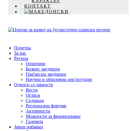
КАРАКТЕР
КОНТАКТ
Почетна
За нас
Регион
Општини
Бизнис заедници
Граѓански заедници
Научни и образовни институции
Односи со јавноста
Вести
Огласи
Седници
Регионални форуми
Активности
Можности за финансирање
Галерија
Јавни набавки