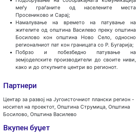
Подобрување на сообраќајната комуникација
меѓу граѓаните од населените места
Просениково и Сарај;
Намалување на времето на патување на
жителите од општина Василево преку општина
Босилово кон општина Ново Село, односно
регионалниот пат кон границата со Р. Бугарија;
Побрзо и побезбедно патување на
земјоделските производители до своите ниви,
како и до откупните центри во регионот.
Партнери
Центар за развој на Југоисточниот плански регион -
носител на проектот, Општина Струмица, Општина
Босилово, Општина Василево
Вкупен буџет