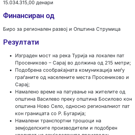
15.034.315,00 денари
Финансиран од
Биро за регионален развој и Општина Струмица
Резултати
Изграден мост на река Турија на локален пат
Просениково – Сарај во должина од 215 метри;
Подобрена сообраќајната комуникација меѓу
граѓаните од населените места Просениково и
Сарај;
Намалено време на патување на жителите од
општина Василево преку општина Босилово кон
општина Ново Село, односно регионалниот пат
кон границата со Р. Бугарија;
Намалени транспортни трошоци на
земјоделските производители и подобрен