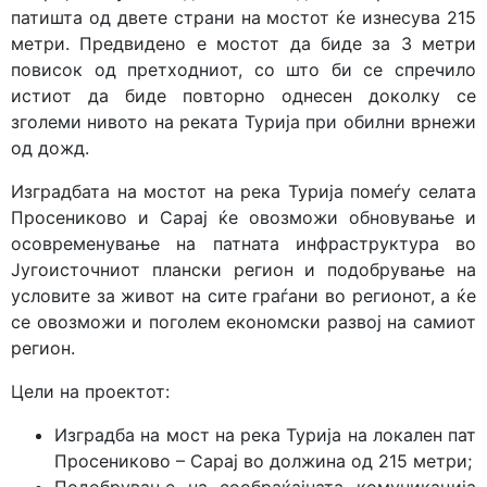
патишта од двете страни на мостот ќе изнесува 215
метри. Предвидено е мостот да биде за 3 метри
повисок од претходниот, со што би се спречило
истиот да биде повторно однесен доколку се
зголеми нивото на реката Турија при обилни врнежи
од дожд.
Изградбата на мостот на река Турија помеѓу селата
Просениково и Сарај ќе овозможи обновување и
осовременување на патната инфраструктура во
Југоисточниот плански регион и подобрување на
условите за живот на сите граѓани во регионот, а ќе
се овозможи и поголем економски развој на самиот
регион.
Цели на проектот:
Изградба на мост на река Турија на локален пат
Просениково – Сарај во должина од 215 метри;