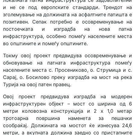
локалната патна инфраструктура се задоволителни
и не се под европските стандарди. Трендот на
зголемување на должината на асфалтните патишта е
позитивен. Сепак потребнo e осовременување на
постоечката и изградба на нова патна
инфраструктура, особено помеѓу населените места
во општините и помеѓу општините.
Токму овој проект предвидува осовременување и
обновување на патната инфраструктура помеѓу
населените места с. Просениково, о. Струмица и с.
Сарај, о. Босилово преку изградба на мост на река
Турија на овој патен правец.
Овој проект предвидува изградба на модерен
инфраструктурен објект – мост со ширина од 6
метри коловозна конструкција и 2 x 1,0 метар
тротоарна површина наменета за пешачки
сообраќај. Должината на мостот ќе изнесува 24,6
метри, а вкупната должина заедно со пристапните