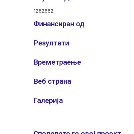
1262662
Финансиран од
Резултати
Времетраење
Веб страна
Галерија
Споделeте го овој проект