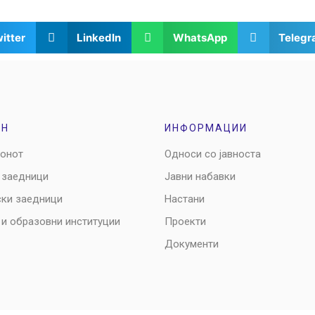
itter
LinkedIn
WhatsApp
Teleg
ОН
ИНФОРМАЦИИ
ионот
Односи со јавноста
 заедници
Јавни набавки
ски заедници
Настани
 и образовни институции
Проекти
Документи