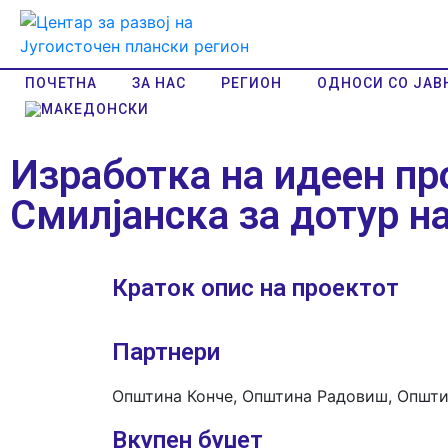
ПОЧЕТНА
ЗА НАС
РЕГИОН
ОДНОСИ СО ЈАВ
Изработка на идеен пр
Смилјанска за дотур н
Краток опис на проектот
Партнери
Општина Конче, Општина Радовиш, Општи
Вкупен буџет