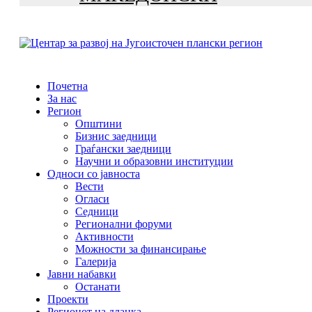
Почетна
За нас
Регион
Општини
Бизнис заедници
Граѓански заедници
Научни и образовни институции
Односи со јавноста
Вести
Огласи
Седници
Регионални форуми
Активности
Можности за финансирање
Галерија
Јавни набавки
Останати
Проекти
Регионот на дланка