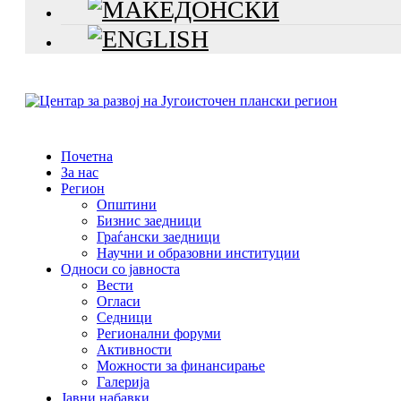
Почетна
За нас
Регион
Општини
Бизнис заедници
Граѓански заедници
Научни и образовни институции
Односи со јавноста
Вести
Огласи
Седници
Регионални форуми
Активности
Можности за финансирање
Галерија
Јавни набавки