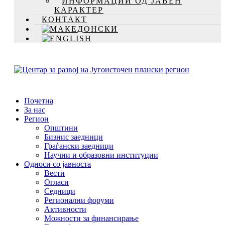
ИНФОРМАЦИИ ОД ЈАВЕН
КАРАКТЕР
КОНТАКТ
Почетна
За нас
Регион
Општини
Бизнис заедници
Граѓански заедници
Научни и образовни институции
Односи со јавноста
Вести
Огласи
Седници
Регионални форуми
Активности
Можности за финансирање