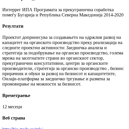
Интеррег ИПА Програмата за прекугранична соработка
помеѓу Бугарија и Република Северна Македонија 2014-2020
Резултати
Проектот допринесува за создавањето на одржлив развој на
капацитет на органското производство преку реализација на
следните проектни активности: Заедничка анализа и
стратегија за подобрување на органско производство, голема
мрежа на засегнатите страни во органскиот сектор,
прекугранични консултативни, центри за органските
производители, стратегија за органско производство , бизнис
прирачник и обуки за развој на бизнисот и капацитетите,
Онлајн-платформа за заедничко тргување и размена за
промовирање на можности за бизнисот.
Времетраење
12 месеци
Веб страна