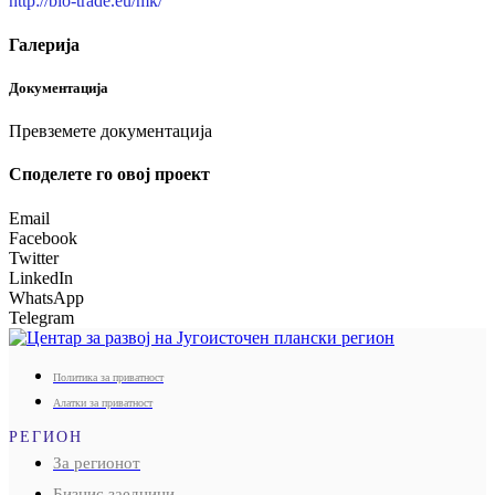
http://bio-trade.eu/mk/
Галерија
Документација
Превземете документација
Споделeте го овој проект
Email
Facebook
Twitter
LinkedIn
WhatsApp
Telegram
Политика за приватност
Алатки за приватност
РЕГИОН
За регионот
Бизнис заедници