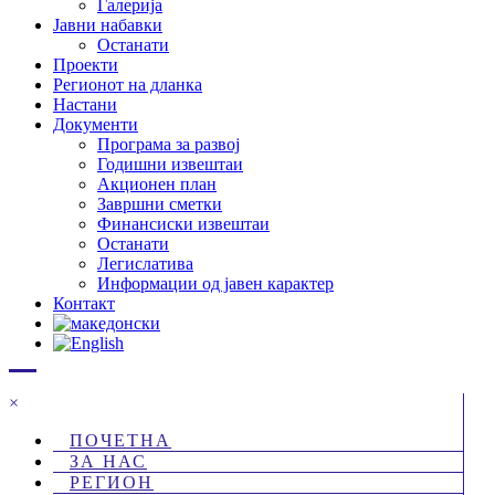
Галерија
Јавни набавки
Останати
Проекти
Регионот на дланка
Настани
Документи
Програма за развој
Годишни извештаи
Акционен план
Завршни сметки
Финансиски извештаи
Останати
Легислатива
Информации од јавен карактер
Контакт
×
ПОЧЕТНА
ЗА НАС
РЕГИОН