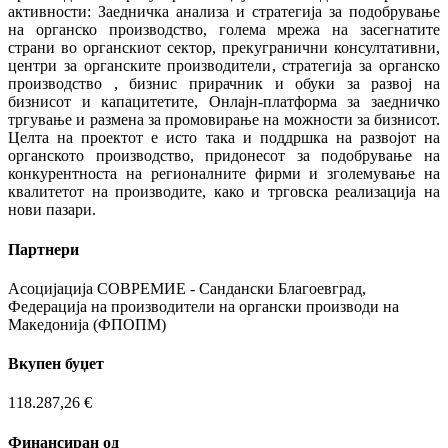
активности: Заедничка анализа и стратегија за подобрување
на органско производство, голема мрежа на засегнатите
страни во органскиот сектор, прекугранични консултативни,
центри за органските производители, стратегија за органско
производство , бизнис прирачник и обуки за развој на
бизнисот и капацитетите, Онлајн-платформа за заедничко
тргување и размена за промовирање на можности за бизнисот.
Целта на проектот е исто така и поддршка на развојот на
органското производство, придонесот за подобрување на
конкурентноста на регионалните фирми и зголемување на
квалитетот на производите, како и трговска реализација на
нови пазари.
Партнери
Асоциjaциja СОВРЕМИЕ - Сандански Благоевград,
Федерациja на производители на органски производи на
Македониja (ФПОПМ)
Вкупен буџет
118.287,26 €
Финансиран од