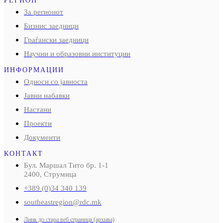
РЕГИОН
За регионот
Бизнис заедници
Граѓански заедници
Научни и образовни институции
ИНФОРМАЦИИ
Односи со јавноста
Јавни набавки
Настани
Проекти
Документи
КОНТАКТ
Бул. Маршал Тито бр. 1-1
2400, Струмица
+389 (0)34 340 139
southeastregion@rdc.mk
Линк до стара веб страница (архива)