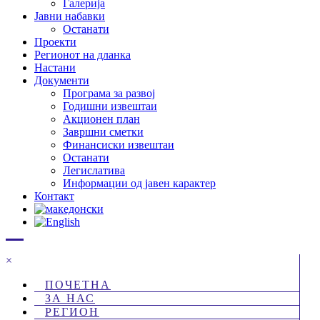
Галерија
Јавни набавки
Останати
Проекти
Регионот на дланка
Настани
Документи
Програма за развој
Годишни извештаи
Акционен план
Завршни сметки
Финансиски извештаи
Останати
Легислатива
Информации од јавен карактер
Контакт
×
ПОЧЕТНА
ЗА НАС
РЕГИОН