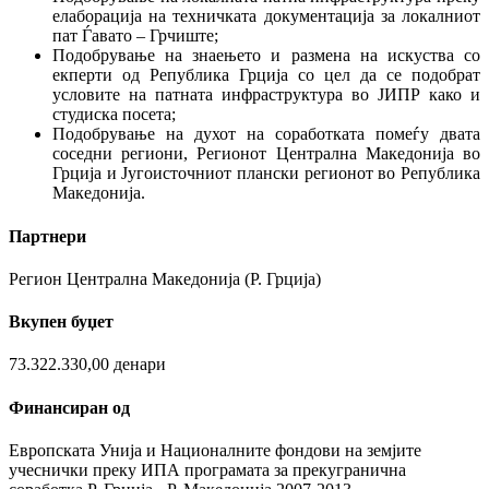
елаборација на техничката документација за локалниот
пат Ѓавато – Грчиште;
Подобрување на знаењето и размена на искуства со
екперти од Република Грција со цел да се подобрат
условите на патната инфраструктура во ЈИПР како и
студиска посета;
Подобрување на духот на соработката помеѓу двата
соседни региони, Регионот Централна Mакедонија во
Грција и Југоисточниот плански регионот во Република
Македонија.
Партнери
Регион Централна Македонија (Р. Грција)
Вкупен буџет
73.322.330,00 денари
Финансиран од
Европската Унија и Националните фондови на земјите
учеснички преку ИПА програмата за прекугранична