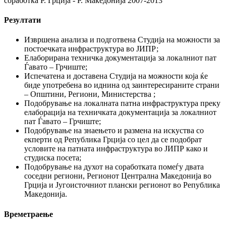
соработка Р. Грција - Р. Македонија 2007-2013
Резултати
Извршена анализа и подготвена Студија на можности за
постоечката инфраструктура во ЈИПР;
Елаборирана техничка документација за локалниот пат
Ѓавато – Грчиште;
Испечатена и доставена Студија на можности која ќе
биде употребена во иднина од заинтересираните страни
– Општини, Региони, Министерства ;
Подобрување на локалната патна инфраструктура преку
елаборација на техничката документација за локалниот
пат Ѓавато – Грчиште;
Подобрување на знаењето и размена на искуства со
екперти од Република Грција со цел да се подобрат
условите на патната инфраструктура во ЈИПР како и
студиска посета;
Подобрување на духот на соработката помеѓу двата
соседни региони, Регионот Централна Mакедонија во
Грција и Југоисточниот плански регионот во Република
Македонија.
Времетраење