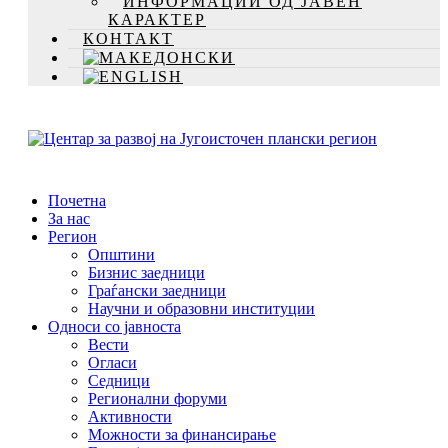
ИНФОРМАЦИИ ОД ЈАВЕН
КАРАКТЕР
КОНТАКТ
Почетна
За нас
Регион
Општини
Бизнис заедници
Граѓански заедници
Научни и образовни институции
Односи со јавноста
Вести
Огласи
Седници
Регионални форуми
Активности
Можности за финансирање