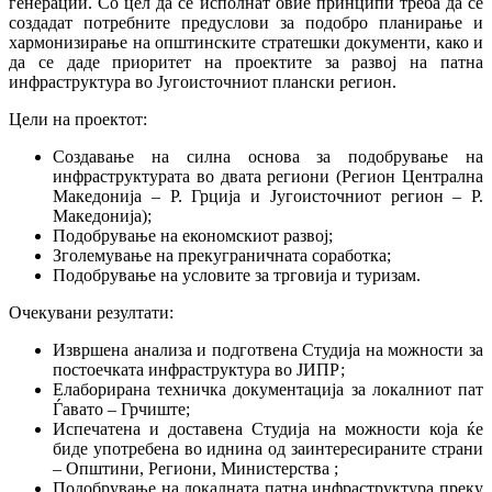
генерации. Со цел да се исполнат овие принципи треба да се
создадат потребните предуслови за подобро планирање и
хармонизирање на општинските стратешки документи, како и
да се даде приоритет на проектите за развој на патна
инфраструктура во Југоисточниот плански регион.
Цели на проектот:
Создавање на силна основа за подобрување на
инфраструктурата во двата региони (Регион Централна
Македонија – Р. Грција и Југоисточниот регион – Р.
Македонија);
Подобрување на економскиот развој;
Зголемување на прекуграничната соработка;
Подобрување на условите за трговија и туризам.
Очекувани резултати:
Извршена анализа и подготвена Студија на можности за
постоечката инфраструктура во ЈИПР;
Елаборирана техничка документација за локалниот пат
Ѓавато – Грчиште;
Испечатена и доставена Студија на можности која ќе
биде употребена во иднина од заинтересираните страни
– Општини, Региони, Министерства ;
Подобрување на локалната патна инфраструктура преку