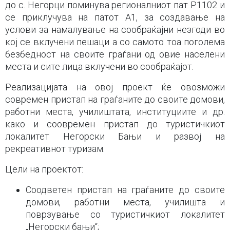
до с. Негорци поминува регионалниот пат Р1102 и
се приклучува на патот А1, за создавање на
услови за намалување на сообраќајни незгоди во
кој се вклучени пешаци а со самото тоа поголема
безбедност на своите граѓани од овие населени
места и сите лица вклучени во сообраќајот.
Реализацијата на овој проект ќе овозможи
современ пристап на граѓаните до своите домови,
работни места, училиштата, институциите и др.
како и соовремен пристап до туристичкиот
локалитет Негорски Бањи и развој на
рекреативнот туризам.
Цели на проектот:
Соодветен пристап на граѓаните до своите
домови, работни места, училишта и
поврзување со туристичкиот локалитет
„Негорски бањи“;