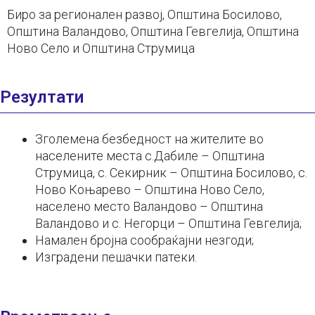
Биро за регионален развој, Општина Босилово,
Општина Валандово, Општина Гевгелија, Општина
Ново Село и Општина Струмица
Резултати
Зголемена безбедност на жителите во
населените места с.Дабиле – Општина
Струмица, с. Секирник – Општина Босилово, с.
Ново Коњарево – Општина Ново Село,
населено место Валандово – Општина
Валандово и с. Негорци – Општина Гевгелија;
Намален бројна сообраќајни незгоди;
Изградени пешачки патеки.