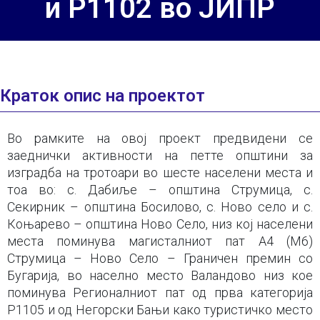
и Р1102 во ЈИПР
Краток опис на проектот
Во рамките на овој проект предвидени се
заеднички активности на петте општини за
изградба на тротоари во шесте населени места и
тоа во: с. Дабиље – општина Струмица, с.
Секирник – општина Босилово, с. Ново село и с.
Коњарево – општина Ново Село, низ кој населени
места поминува магисталниот пат А4 (М6)
Струмица – Ново Село – Граничен премин со
Бугарија, во населно место Валандово низ кое
поминува Регионалниот пат од прва категорија
Р1105 и од Негорски Бањи како туристичко место