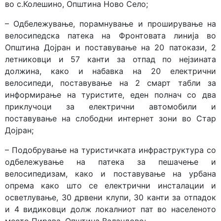
во с.Колешино, Општина Ново Село;
– Одбележување, порамнување и проширување на
велосипедска патека на Фронтовата линија во
Општина Дојран и поставување на 20 патокази, 2
летниковци и 57 канти за отпад по нејзината
должина, како и набавка на 20 електрични
велосипеди, поставување на 2 смарт табли за
информирање на туристите, еден полнач со два
приклучоци за електрични автомобили и
поставување на слободни интернет зони во Стар
Дојран;
– Подобрување на туристичката инфраструктура со
одбележување на патека за пешачење и
велосипедизам, како и поставување на урбана
опрема како што се електрични инсталации и
осветлување, 30 дрвени клупи, 30 канти за отпадок
и 4 видиковци долж локалниот пат во населеното