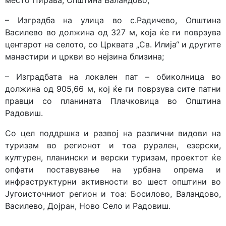
место Пирава, Општина Валандово;
– Изградба на улица во с.Радичево, Општина
Василево во должина од 327 м, која ќе ги поврзува
центарот на селото, со Црквата „Св. Илија“ и другите
манастири и цркви во нејзина близина;
– Изградбата на локален пат – обиколница во
должина од 905,66 м, кој ќе ги поврзува сите патни
правци со планината Плачковица во Општина
Радовиш.
Со цел поддршка и развој на различни видови на
туризам во регионот и тоа рурален, езерски,
културен, планински и верски туризам, проектот ќе
опфати поставување на урбана опрема и
инфраструктурни активности во шест општини во
Југоисточниот регион и тоа: Босилово, Валандово,
Василево, Дојран, Ново Село и Радовиш.