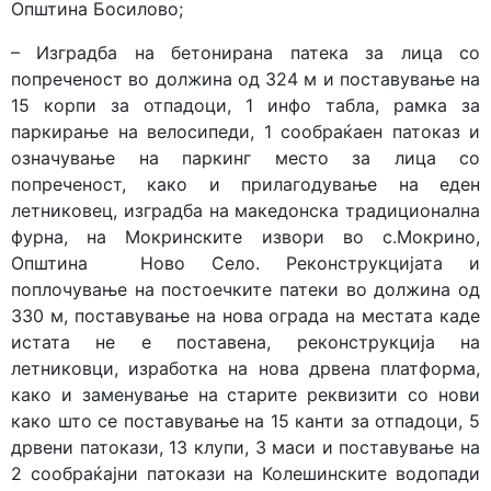
Општина Босилово;
– Изградба на бетонирана патека за лица со
попреченост во должина од 324 м и поставување на
15 корпи за отпадоци, 1 инфо табла, рамка за
паркирање на велосипеди, 1 сообраќаен патоказ и
означување на паркинг место за лица со
попреченост, како и прилагодување на еден
летниковец, изградба на македонска традиционална
фурна, на Мокринските извори во с.Мокрино,
Општина Ново Село. Реконструкцијата и
поплочување на постоечките патеки во должина од
330 м, поставување на нова ограда на местата каде
истата не е поставена, реконструкција на
летниковци, изработка на нова дрвена платформа,
како и заменување на старите реквизити со нови
како што се поставување на 15 канти за отпадоци, 5
дрвени патокази, 13 клупи, 3 маси и поставување на
2 сообраќајни патокази на Колешинските водопади