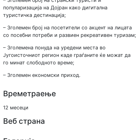
– Зголемен број на странски туристи и
популаризација на Дојран како дигитална
туристичка дестинација;
– Зголемен број на посетители со акцент на лицата
со посебни потреби и развиен рекреативен туризам;
– Зголемена понуда на уредени места во
Југоисточниот регион каде граѓаните ќе можат да
го минат слободното време;
– Зголемен еконoмски приход.
Времетраење
12 месеци
Веб страна