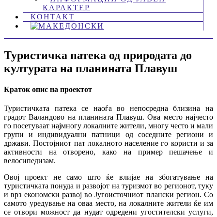
КАРАКТЕР
КОНТАКТ
Туристичка патека од природата до
културата на планината Плавуш
Краток опис на проектот
Туристичката патека се наоѓа во непосредна близина на
градот Валандово на планината Плавуш. Ова место најчесто
го посетуваат најмногу локалните жители, многу често и мали
групи и индивидуални патници од соседните региони и
држави. Постојниот пат локалното население го користи и за
активности на отворено, како на пример пешачење и
велосипедизам.
Oвој проект не само што ќе влијае на збогатување на
туристичката понуда и развојот на туризмот во регионот, туку
и врз економски развој во Југоисточниот плански регион. Со
самото уредување на оваа место, на локалните жители ќе им
се отвори можност да нудат одредени угостителски услуги,