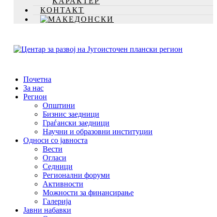
КАРАКТЕР
КОНТАКТ
Почетна
За нас
Регион
Општини
Бизнис заедници
Граѓански заедници
Научни и образовни институции
Односи со јавноста
Вести
Огласи
Седници
Регионални форуми
Активности
Можности за финансирање
Галерија
Јавни набавки