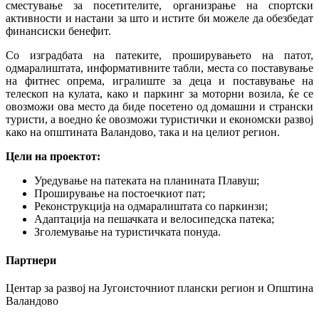
сместување за посетителите, организрање на спортски
активности и настани за што и истите би можеле да обезбедат
финансиски бенефит.
Со изградбата на патеките, проширувањето на патот,
одмаралиштата, информативните табли, места со поставување
на фитнес опрема, игралиште за деца и поставување на
телескоп на кулата, како и паркинг за моторни возила, ќе се
овозможи ова место да биде посетено од домашни и странски
туристи, а воедно ќе овозможи туристички и економски развој
како на општината Валандово, така и на целиот регион.
Цели на проектот:
Уредување на патеката на планината Плавуш;
Проширување на постоечкиот пат;
Реконструкција на одмаралиштата со паркинзи;
Адаптација на пешачката и велосипедска патека;
Зголемување на туристичката понуда.
Партнери
Центар за развој на Југоисточниот плански регион и Општина
Валандово