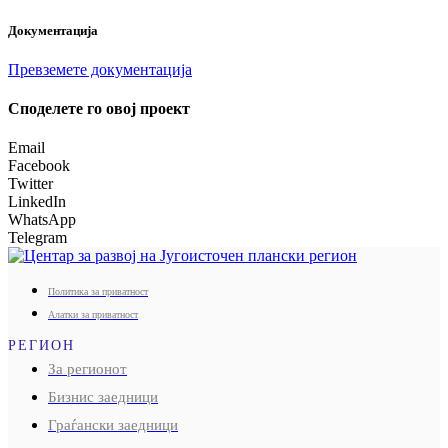
Документација
Превземете документација
Споделeте го овој проект
Email
Facebook
Twitter
LinkedIn
WhatsApp
Telegram
Политика за приватност
Алатки за приватност
РЕГИОН
За регионот
Бизнис заедници
Граѓански заедници