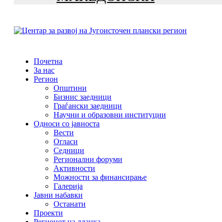
Почетна
За нас
Регион
Општини
Бизнис заедници
Граѓански заедници
Научни и образовни институции
Односи со јавноста
Вести
Огласи
Седници
Регионални форуми
Активности
Можности за финансирање
Галерија
Јавни набавки
Останати
Проекти
Регионот на дланка