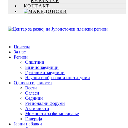
КАРАКТЕР
КОНТАКТ
Почетна
За нас
Регион
Општини
Бизнис заедници
Граѓански заедници
Научни и образовни институции
Односи со јавноста
Вести
Огласи
Седници
Регионални форуми
Активности
Можности за финансирање
Галерија
Јавни набавки