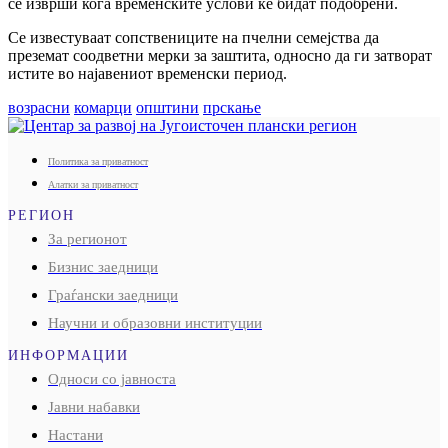
се изврши кога временските услови ќе бидат подобрени.
Се известуваат сопствениците на пчелни семејства да
преземат соодветни мерки за заштита, односно да ги затворат
истите во најавениот временски период.
возрасни
комарци
општини
прскање
Политика за приватност
Алатки за приватност
РЕГИОН
За регионот
Бизнис заедници
Граѓански заедници
Научни и образовни институции
ИНФОРМАЦИИ
Односи со јавноста
Јавни набавки
Настани