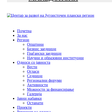
Почетна
За нас
Регион
Општини
Бизнис заедници
Граѓански заедници
Научни и образовни институции
Односи со јавноста
Вести
Огласи
Седници
Регионални форуми
Активности
Можности за финансирање
Галерија
Јавни набавки
Останати
Проекти
Регионот на дланка