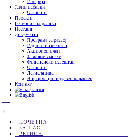
Галерија
Јавни набавки
Останати
Проекти
Регионот на дланка
Настани
Документи
Програма за развој
Годишни извештаи
Акционен план
Завршни сметки
Финансиски извештаи
Останати
Легислатива
Информации од јавен карактер
Контакт
×
ПОЧЕТНА
ЗА НАС
РЕГИОН