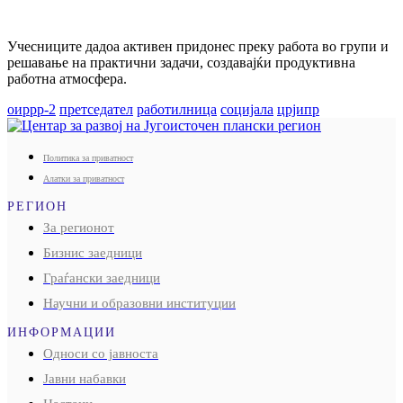
Учесниците дадоа активен придонес преку работа во групи и
решавање на практични задачи, создавајќи продуктивна
работна атмосфера.
оиррр-2
претседател
работилница
социјала
црјипр
Политика за приватност
Алатки за приватност
РЕГИОН
За регионот
Бизнис заедници
Граѓански заедници
Научни и образовни институции
ИНФОРМАЦИИ
Односи со јавноста
Јавни набавки