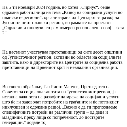
На 5-ти ноември 2024 година, во хотел „Сириус“, беше
одржана работилница на тема „Развој на социјални услуги во
планските региони“, организирана од Центарот за развој на
Југоисточниот плански регион, во рамките на проектот
„Одржлив и инклузивен рамномерен регионален развој – фаза
2“.
На настанот учествуваа претставници од сите десет општини
од Југоисточниот регион, активни во областа на социјалната
заштита, како и директорите на Центрите за социјална работа,
претставници на Црвениот крст и невладини организации.
Во своето обраќање, Г-н Ристо Манчев, Претседател на
Советот за социјална заштита на Југоисточниот регион, ја
истакна важноста на развојот на мрежа на социјални услуги
што ќе ги задоволат потребите на граѓаните и ќе поттикнат
инклузивен и одржлив развој. „Важно е да ги препознаеме
специфичните потреби на различни групи – од деца и
младинци, преку лица со попреченост, до постарите
генерации,“ додаде тој.