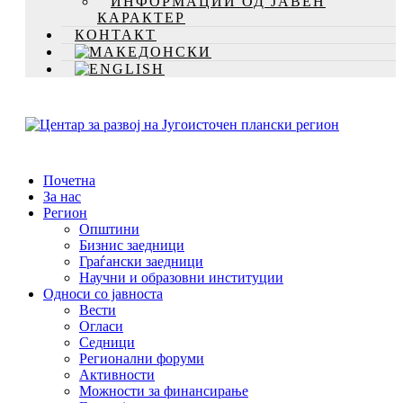
ИНФОРМАЦИИ ОД ЈАВЕН
КАРАКТЕР
КОНТАКТ
Почетна
За нас
Регион
Општини
Бизнис заедници
Граѓански заедници
Научни и образовни институции
Односи со јавноста
Вести
Огласи
Седници
Регионални форуми
Активности
Можности за финансирање