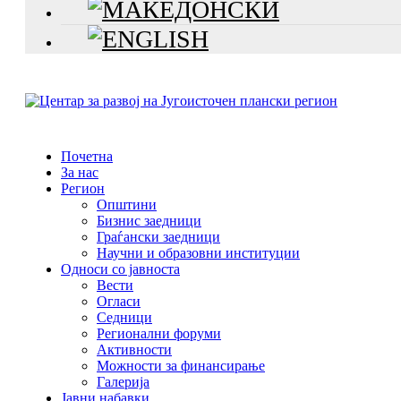
Почетна
За нас
Регион
Општини
Бизнис заедници
Граѓански заедници
Научни и образовни институции
Односи со јавноста
Вести
Огласи
Седници
Регионални форуми
Активности
Можности за финансирање
Галерија
Јавни набавки