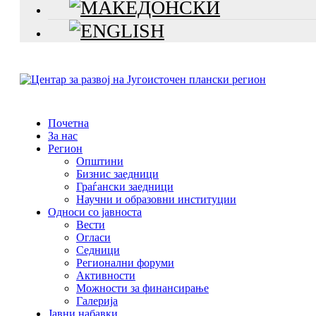
Почетна
За нас
Регион
Општини
Бизнис заедници
Граѓански заедници
Научни и образовни институции
Односи со јавноста
Вести
Огласи
Седници
Регионални форуми
Активности
Можности за финансирање
Галерија
Јавни набавки