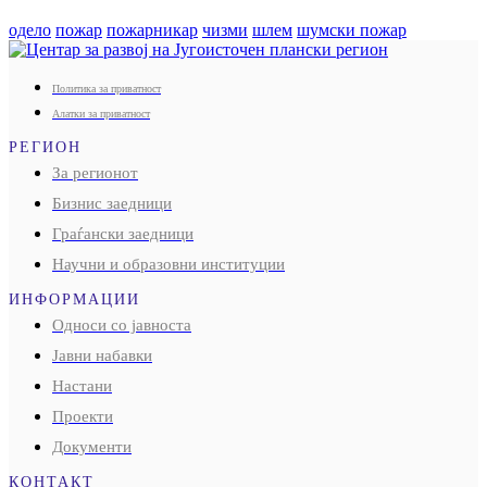
одело
пожар
пожарникар
чизми
шлем
шумски пожар
Политика за приватност
Алатки за приватност
РЕГИОН
За регионот
Бизнис заедници
Граѓански заедници
Научни и образовни институции
ИНФОРМАЦИИ
Односи со јавноста
Јавни набавки
Настани
Проекти
Документи
КОНТАКТ