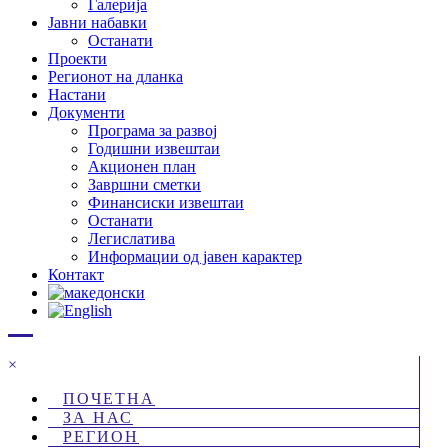
Галерија
Јавни набавки
Останати
Проекти
Регионот на дланка
Настани
Документи
Програма за развој
Годишни извештаи
Акционен план
Завршни сметки
Финансиски извештаи
Останати
Легислатива
Информации од јавен карактер
Контакт
×
ПОЧЕТНА
ЗА НАС
РЕГИОН