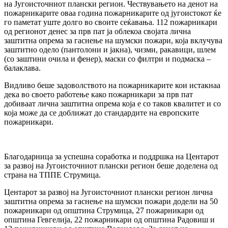
на Југоисточниот плански регион. Чествувањето на денот на
пожарникарите оваа година пожарникарите од југоистокот ќе
го паметат уште долго во своите сеќавања. 112 пожарникари
од регионот денес за прв пат ја облекоа својата лична
заштитна опрема за гаснење на шумски пожари, која вклучува
заштитно одело (пантолони и јакна), чизми, ракавици, шлем
(со заштини очила и фенер), маски со филтри и подмаска –
балаклава.
Видливо беше задоволството на пожарникарите кои истакнаа
дека во своето работење како пожарникари за прв пат
добиваат лична заштитна опрема која е со таков квалитет и со
која може да се доближат до стандардите на европските
пожарникари.
Благодарница за успешна соработка и поддршка на Центарот
за развој на Југоисточниот плански регион беше доделена од
страна на ТППЕ Струмица.
Центарот за развој на Југоисточниот плански регион лична
заштитна опрема за гаснење на шумски пожари додели на 50
пожарникари од општина Струмица, 27 пожарникари од
општина Гевгелија, 22 пожарникари од општина Радовиш и