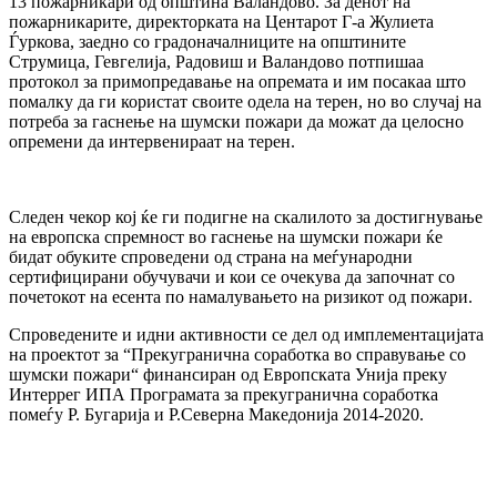
13 пожарникари од општина Валандово. За денот на
пожарникарите, директорката на Центарот Г-а Жулиета
Ѓуркова, заедно со градоначалниците на општините
Струмица, Гевгелија, Радовиш и Валандово потпишаа
протокол за примопредавање на опремата и им посакаа што
помалку да ги користат своите одела на терен, но во случај на
потреба за гаснење на шумски пожари да можат да целосно
опремени да интервенираат на терен.
Следен чекор кој ќе ги подигне на скалилото за достигнување
на европска спремност во гаснење на шумски пожари ќе
бидат обуките спроведени од страна на меѓународни
сертифицирани обучувачи и кои се очекува да започнат со
почетокот на есента по намалувањето на ризикот од пожари.
Спроведените и идни активности се дел од имплементацијата
на проектот за “Прекугранична соработка во справување со
шумски пожари“ финансиран од Европската Унија преку
Интеррег ИПА Програмата за прекугранична соработка
помеѓу Р. Бугарија и Р.Северна Македонија 2014-2020.