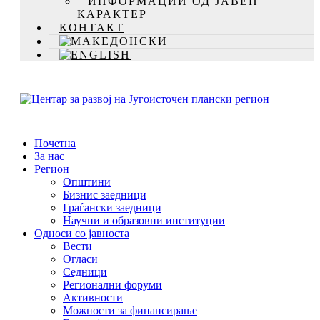
ИНФОРМАЦИИ ОД ЈАВЕН
КАРАКТЕР
КОНТАКТ
Почетна
За нас
Регион
Општини
Бизнис заедници
Граѓански заедници
Научни и образовни институции
Односи со јавноста
Вести
Огласи
Седници
Регионални форуми
Активности
Можности за финансирање