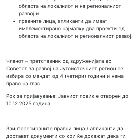
областа на локалниот и на регионалниот
развој и
правните лица, апликанти да имаат
имплементирано најмалку два проекти од
областа на локалниот и регионалниот развој.
Членот – претставник од здруженијата во
Советот за развој на Југоисточниот регион се
избира со мандат од 4 (четири) години и нема
право на глас.
Рок за пријавување: Јавниот повик е отворен до
10.12.2025 година.
Заинтересираните правни лица / апликанти да
достават документи со кои ќе докажат дека ги