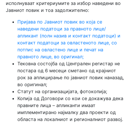
исполнуваат критериумите за избор наведени во
Јавниот повик и тоа задолжително:
Пријава по Јавниот повик во која се
наведени податоци за правното лице/
апликант (полн назив и контакт податоци) и
контакт податоци за овластеното лице, со
потпис на овластено лице и печат на
правното лице, во оригинал;
Тековна состојба од Централен регистар не
постара од 6 месеци сметано од крајниот
рок за аплицирање по јавниот повик наназад,
во оригинал;
Статут на организацијата, фотокопија;
Копија од Договори со кои се докажува дека
правните лица – апликанти имаат
имплементирано најмалку два проекти од
областа на локалниот и регионалниот развој.