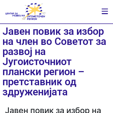
Јавен повик за избор
на член во Советот за
развој на
Југоисточниот
плански регион –
претставник од
здруженијата
Јавен повик за избор на