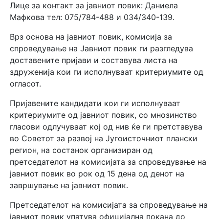
Лице за контакт за јавниот повик: Даниела
Мафкова тел: 075/784-488 и 034/340-139.
Врз основа на јавниот повик, комисија за
спроведување на Јавниот повик ги разгледува
доставените пријави и составува листа на
здруженија кои ги исполнуваат критериумите од
огласот.
Пријавените кандидати кои ги исполнуваат
критериумите од јавниот повик, со мнозинство
гласови одлучуваат кој од нив ќе ги претставува
во Советот за развој на Југоисточниот плански
регион, на состанок организиран од
претседателот на комисијата за спроведување на
јавниот повик во рок од 15 дена од денот на
завршување на јавниот повик.
Претседателот на комисијата за спроведување на
јавниот повик упатува официјална покана до