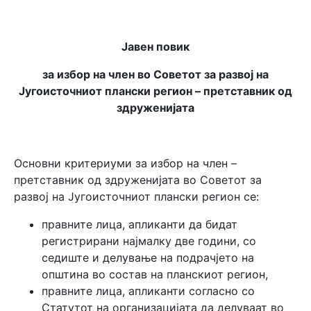
Јавен повик
за избор на член во Советот за развој на
Југоисточниот плански регион – претставник од
здруженијата
Основни критериуми за избор на член –
претставник од здруженијата во Советот за
развој на Југоисточниот плански регион се:
правните лица, апликанти да бидат
регистрирани најмалку две години, со
седиште и делување на подрачјето на
општина во состав на планскиот регион,
правните лица, апликанти согласно со
Статутот на организацијата да делуваат во