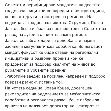
Советот и верифицирани мандатите на десетте
градоначалници кои во наредните четири години,
ќе носат одлуки во интерес на регионот. На
седницата, градоначалникот на Струмица, Петар
Јанков, беше избран за претседател на Советот за
развој на Југоисточниот плански регион.
Јанков се заблагодари за довербата и најави
засилена меѓуопштинска соработка. Во неговиот
мандат, фокусот ќе биде ставен на регионални
иницијативи и развојни проекти кои ќе
придонесат за подобар квалитет на живот во
руралните и урбаните средини.
„Работиме заедно за посилен, напреден и подобро
поврзан регион“, истакна тој.
На истата седница, Јован Коцев, досегашен
раководител на одделението за меѓуопштинска
соработка и регионален развој, беше избран за
вршител на должност директор на Центарот за