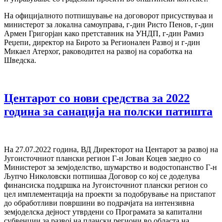
На официјалното потпишување на договорот присуствуваа и
министерот за локална самоуправа, г-дин Ристо Пенов, г-дин
Армен Григорјан како претставник на УНДП, г-дин Рамиз
Реџепи, директор на Бирото за Регионален Развој и г-дин
Микаел Атерхог, раководител на развој на соработка на
Шведска.
Центарот со нови средства за 2022
година за санација на полски патишта
На 27.07.2022 година, ВД Директорот на Центарот за развој на
Југоисточниот плански регион Г-н Јован Коцев заедно со
Министерот за земјоделство, шумарство и водостопанство Г-н
Љупчо Николовски потпишаа Договор со кој се доделува
финансиска поддршка на Југоисточниот плански регион со
цел имплементација на проекти за подобрување на пристапот
до обработливи површини во подрачјата на интензивна
земјоделска дејност утврдени со Програмата за капитални
субвенции за развој на плански региони во областа на