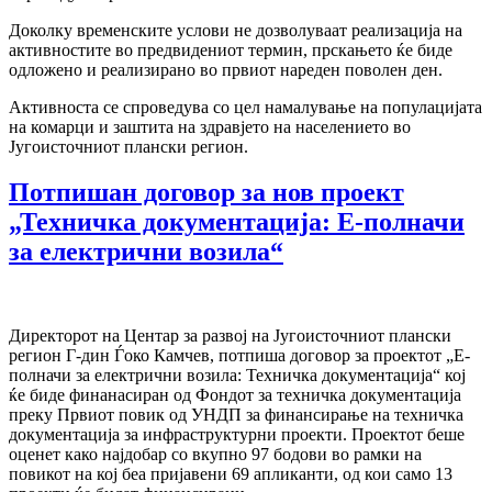
Доколку временските услови не дозволуваат реализација на
активностите во предвидениот термин, прскањето ќе биде
одложено и реализирано во првиот нареден поволен ден.
Активноста се спроведува со цел намалување на популацијата
на комарци и заштита на здравјето на населението во
Југоисточниот плански регион.
Потпишан договор за нов проект
„Техничка документација: Е-полначи
за електрични возила“
Директорот на Центар за развој на Југоисточниот плански
регион Г-дин Ѓоко Камчев, потпиша договор за проектот „Е-
полначи за електрични возила: Техничка документација“ кој
ќе биде финанасиран од Фондот за техничка документација
преку Првиот повик од УНДП за финансирање на техничка
документација за инфраструктурни проекти. Проектот беше
оценет како најдобар со вкупно 97 бодови во рамки на
повикот на кој беа пријавени 69 апликанти, од кои само 13