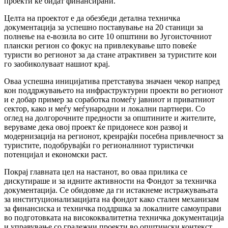
проекти ќе бидат финансирани.
Целта на проектот е да обезбеди детална техничка
документација за успешно поставување на 20 станици за
полнење на е-возилa во сите 10 општини во Југоисточниот
плански регион со фокус на привлекување што повеќе
туристи во регионот за да стане атрактивен за туристите кои
го заобиколуваат нашиот крај.
Оваа успешна иницијатива претставува значаен чекор напред
кон поддржувањето на инфраструктурни проекти во регионот
и е добар пример за соработка помеѓу јавниот и приватниот
сектор, како и меѓу меѓународни и локални партнери. Со
оглед на долгорочните предности за општините и жителите,
веруваме дека овој проект ќе придонесе кон развој и
модернизација на регионот, креирајќи посебна привлечност за
туристите, подобрувајќи го регионалниот туристички
потенцијал и економски раст.
Покрај главната цел на настанот, во оваа прилика се
дискутираше и за идните активности на Фондот за техничка
документација. Се обидовме да ги истакнеме истражувањата
за институционализацијата на фондот како стален механизам
за финансиска и техничка поддршка за локалните самоуправи
во подготовката на висококвалитетна техничка документација
и управување со градежни проекти во општински контекст.