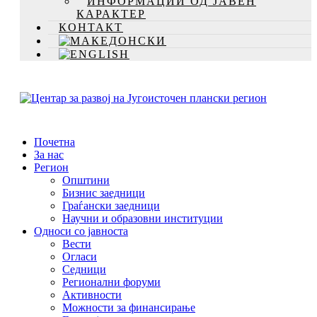
ИНФОРМАЦИИ ОД ЈАВЕН
КАРАКТЕР
КОНТАКТ
Почетна
За нас
Регион
Општини
Бизнис заедници
Граѓански заедници
Научни и образовни институции
Односи со јавноста
Вести
Огласи
Седници
Регионални форуми
Активности
Можности за финансирање