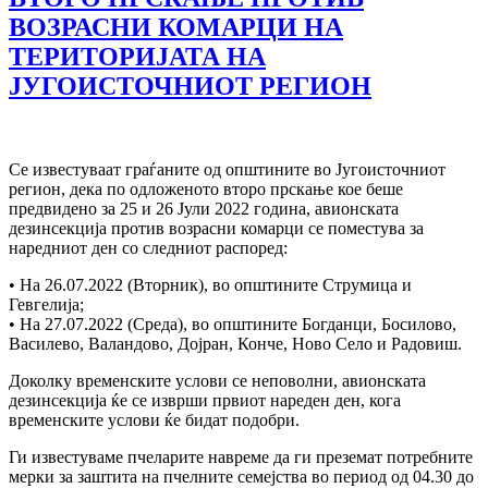
ВОЗРАСНИ КОМАРЦИ НА
ТЕРИТОРИЈАТА НА
ЈУГОИСТОЧНИОТ РЕГИОН
Се известуваат граѓаните од општините во Југоисточниот
регион, дека по одложеното второ прскање кое беше
предвидено за 25 и 26 Јули 2022 година, авионската
дезинсекција против возрасни комарци се поместува за
наредниот ден со следниот распоред:
• На 26.07.2022 (Вторник), во општините Струмица и
Гевгелија;
• На 27.07.2022 (Среда), во општините Богданци, Босилово,
Василево, Валандово, Дојран, Конче, Ново Село и Радовиш.
Доколку временските услови се неповолни, авионската
дезинсекција ќе се изврши првиот нареден ден, кога
временските услови ќе бидат подобри.
Ги известуваме пчеларите навреме да ги преземат потребните
мерки за заштита на пчелните семејства во период од 04.30 до