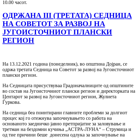
10.00 часот.
ОДРЖАНА III (ТРЕТАТА) СЕДНИЦА
НА СОВЕТОТ ЗА РАЗВОЈ НА
ЈУГОИСТОЧНИОТ ПЛАНСКИ
РЕГИОН
На 13.12.2021 година (понеделник), во општина Дојран, се
одржa третата Седница на Советот за развој на Југоисточниот
плански регион.
На Седницата присуствуваа Градоначалниците од општините
во состав на Југоисточниот плански регион и директорката на
Центарот за развој на Југоисточниот регион, Жулиета
Ѓуркова.
На седница беа поинтирани главните проблеми за долгиот
процес кој го отежнува започнувањето со работа на
основаното заедничко јавно претпријатие за заловување и
третман на бездомни кучиња „АСТРА-ЛУНА“ – Струмица и
од тие причини беше донесена одлука за започнување на