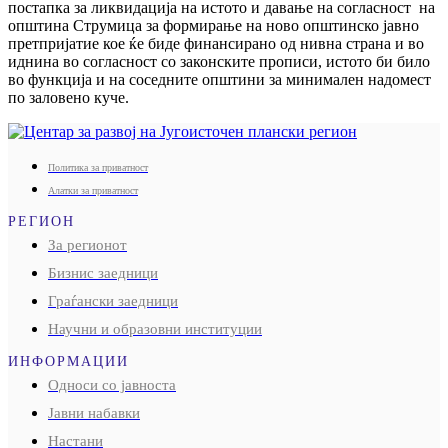
постапка за ликвидација на истото и давање на согласност на
општина Струмица за формирање на ново општинско јавно
претпријатие кое ќе биде финансирано од нивна страна и во
иднина во согласност со законските прописи, истото би било
во функција и на соседните општини за минимален надомест
по заловено куче.
Политика за приватност
Алатки за приватност
РЕГИОН
За регионот
Бизнис заедници
Граѓански заедници
Научни и образовни институции
ИНФОРМАЦИИ
Односи со јавноста
Јавни набавки
Настани