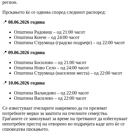
регион.
Прскањето ќе се одвива според следниот распоред:
📍
08.06.2026 година
Општина Радовиш – од 21:00 часот
Општина Конче – од 24:00 часот
Општина Струмица (градско подрачје) – од 22:00 часот
📍
09.06.2026 година
Општина Босилово – од 21:00 часот
Општина Ново Село – од 24:00 часот
Општина Струмица (населени места) – од 22:00 часот
📍
10.06.2026 година
Општина Валандово – од 22:00 часот
Општина Василево – од 22:00 часот
Се известуваат пчеларите навремено да ги преземат
потребните мерки за заштита на пчелните семејства.
Граѓаните се замолуваат за време на третманот да избегнуваат
непотребен престој на отворено во подрачјата каде што ќе се
спроведува прскањето.