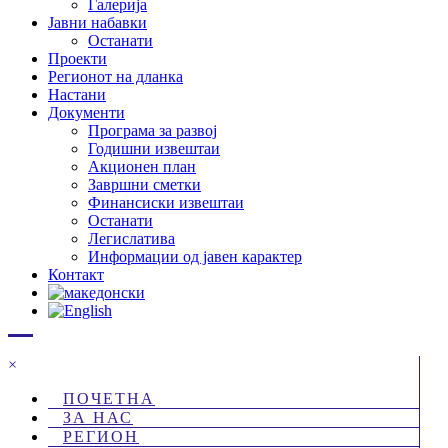
Галерија
Јавни набавки
Останати
Проекти
Регионот на дланка
Настани
Документи
Програма за развој
Годишни извештаи
Акционен план
Завршни сметки
Финансиски извештаи
Останати
Легислатива
Информации од јавен карактер
Контакт
×
ПОЧЕТНА
ЗА НАС
РЕГИОН