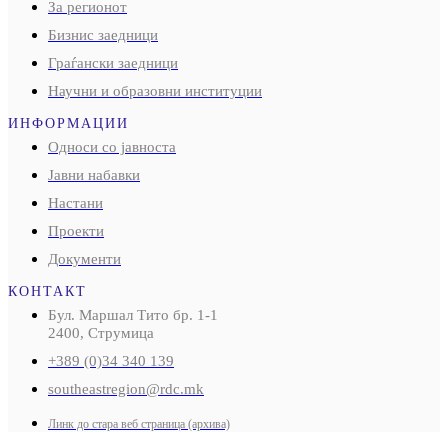
За регионот
Бизнис заедници
Граѓански заедници
Научни и образовни институции
ИНФОРМАЦИИ
Односи со јавноста
Јавни набавки
Настани
Проекти
Документи
КОНТАКТ
Бул. Маршал Тито бр. 1-1
2400, Струмица
+389 (0)34 340 139
southeastregion@rdc.mk
Линк до стара веб страница (архива)