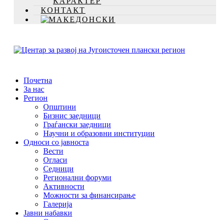
КАРАКТЕР
КОНТАКТ
Почетна
За нас
Регион
Општини
Бизнис заедници
Граѓански заедници
Научни и образовни институции
Односи со јавноста
Вести
Огласи
Седници
Регионални форуми
Активности
Можности за финансирање
Галерија
Јавни набавки