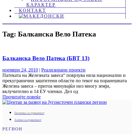
КАРАКТЕР
КОНТАКТ
Tag: Балканскa Вело Патека
Балканскa Вело Патека (БВТ 13)
ноември 24, 2010
|
Реализирани проекти
Патеката на Железната завеса“ поврзува низа национални и
прекугранични заштитени области по текот на поранешната
Железна завеса – притоа минувајќи низ многу земји,
вклучително и 14 ЕУ членки. Дел од
Прочитајте повеќе
Политика за приватност
Алатки за приватност
РЕГИОН