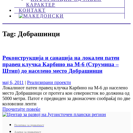
КАРАКТЕР
КОНТАКТ
Tag: Добрашинци
Реконструкција и санација на локален патен
правец клучка Карбино на М-6 (Струмица –
Штип) до населено место Добрашинци
мај 6, 2011
|
Реализирани проекти
Локалниот патен правец клучка Карбино на М-6 до населено
место Добрашинци се протега кон североисток во должина од
5000 метри. Патот е предвиден за двонасочен сообраќај по две
коловозни ленти
Прочитајте повеќе
Политика за приватност
Алатки за приватност