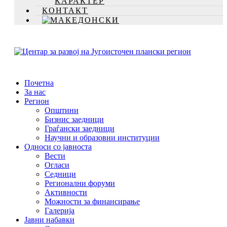
КАРАКТЕР
КОНТАКТ
Почетна
За нас
Регион
Општини
Бизнис заедници
Граѓански заедници
Научни и образовни институции
Односи со јавноста
Вести
Огласи
Седници
Регионални форуми
Активности
Можности за финансирање
Галерија
Јавни набавки