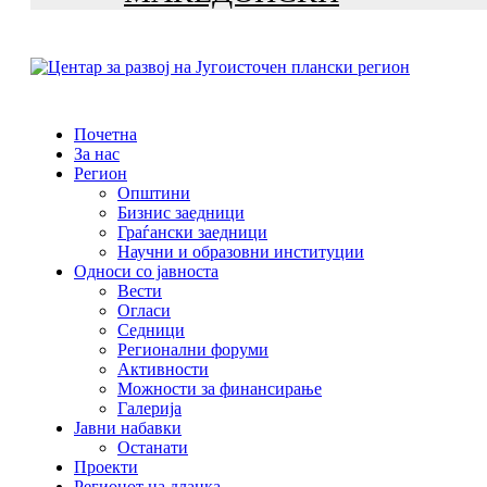
Почетна
За нас
Регион
Општини
Бизнис заедници
Граѓански заедници
Научни и образовни институции
Односи со јавноста
Вести
Огласи
Седници
Регионални форуми
Активности
Можности за финансирање
Галерија
Јавни набавки
Останати
Проекти
Регионот на дланка