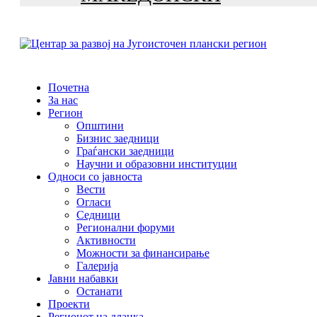
Почетна
За нас
Регион
Општини
Бизнис заедници
Граѓански заедници
Научни и образовни институции
Односи со јавноста
Вести
Огласи
Седници
Регионални форуми
Активности
Можности за финансирање
Галерија
Јавни набавки
Останати
Проекти
Регионот на дланка