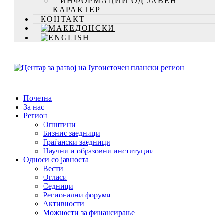
ИНФОРМАЦИИ ОД ЈАВЕН
КАРАКТЕР
КОНТАКТ
Почетна
За нас
Регион
Општини
Бизнис заедници
Граѓански заедници
Научни и образовни институции
Односи со јавноста
Вести
Огласи
Седници
Регионални форуми
Активности
Можности за финансирање