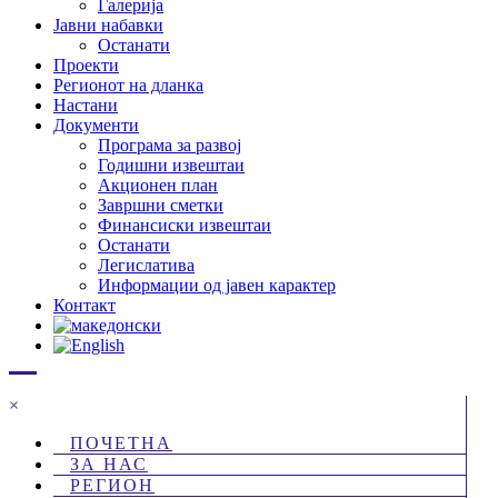
Галерија
Јавни набавки
Останати
Проекти
Регионот на дланка
Настани
Документи
Програма за развој
Годишни извештаи
Акционен план
Завршни сметки
Финансиски извештаи
Останати
Легислатива
Информации од јавен карактер
Контакт
×
ПОЧЕТНА
ЗА НАС
РЕГИОН