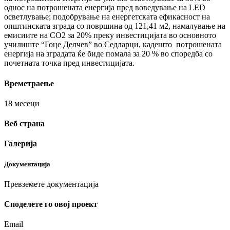
однос на потрошената енергија пред воведување на LED
осветлување; подобрување на енергетската ефикасност на
општинската зграда со површина од 121,41 м2, намалување на
емисиите на CO2 за 20% преку инвестицијата во основното
училиште “Гоце Делчев” во Седларци, кадешто потрошената
енергија на зградата ќе биде помала за 20 % во споредба со
почетната точка пред инвестицијата.
Времетраење
18 месеци
Веб страна
Галерија
Документација
Превземете документација
Споделeте го овој проект
Email