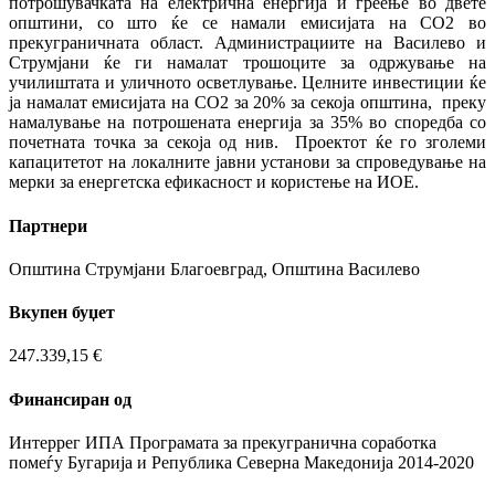
потрошувачката на електрична енергија и греење во двете
општини, со што ќе се намали емисијата на CO2 во
прекуграничната област. Администрациите на Василево и
Струмјани ќе ги намалат трошоците за одржување на
училиштата и уличното осветлување. Целните инвестиции ќе
ја намалат емисијата на CO2 за 20% за секоја општина, преку
намалување на потрошената енергија за 35% во споредба со
почетната точка за секоја од нив. Проектот ќе го зголеми
капацитетот на локалните јавни установи за спроведување на
мерки за енергетска ефикасност и користење на ИОЕ.
Партнери
Општина Струмјани Благоевград, Општина Василево
Вкупен буџет
247.339,15 €
Финансиран од
Интеррег ИПА Програмата за прекугранична соработка
помеѓу Бугарија и Република Северна Македонија 2014-2020