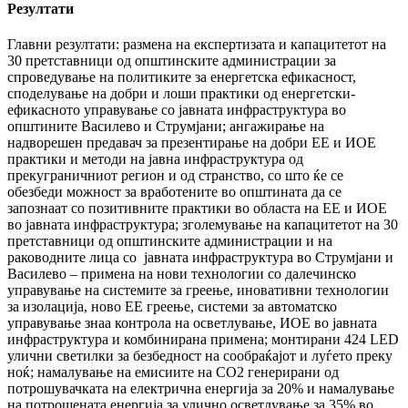
Резултати
Главни резултати: размена на експертизата и капацитетот на
30 претставници од општинските администрации за
спроведување на политиките за енергетска ефикасност,
споделување на добри и лоши практики од енергетски-
ефикасното управување со јавната инфраструктура во
општините Василево и Струмјани; ангажирање на
надворешен предавач за презентирање на добри ЕЕ и ИОЕ
практики и методи на јавна инфраструктура од
прекуграничниот регион и од странство, со што ќе се
обезбеди можност за вработените во општината да се
запознаат со позитивните практики во областа на ЕЕ и ИОЕ
во јавната инфраструктура; зголемување на капацитетот на 30
претставници од општинските администрации и на
раководните лица со јавната инфраструктура во Струмјани и
Василево – примена на нови технологии со далечинско
управување на системите за греење, иновативни технологии
за изолација, ново ЕЕ греење, системи за автоматско
управување знаа контрола на осветлување, ИОЕ во јавната
инфраструктура и комбинирана примена; монтирани 424 LED
улични светилки за безбедност на сообраќајот и луѓето преку
ноќ; намалување на емисиите на CO2 генерирани од
потрошувачката на електрична енергија за 20% и намалување
на потрошената енергија за улично осветлување за 35% во