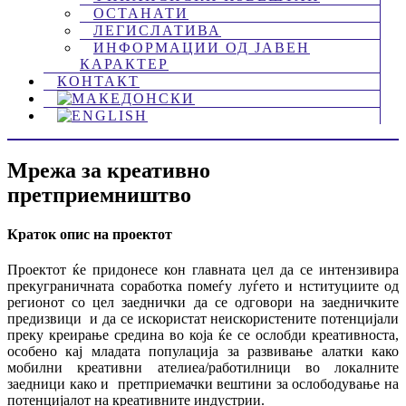
ОСТАНАТИ
ЛЕГИСЛАТИВА
ИНФОРМАЦИИ ОД ЈАВЕН
КАРАКТЕР
КОНТАКТ
Мрежа за креативно
претприемништво
Краток опис на проектот
Проектот ќе придонесе кон главната цел да се интензивира
прекуграничната соработка помеѓу луѓето и нституциите од
регионот со цел заеднички да се одговори на заедничките
предизвици и да се искористат неискористените потенцијали
преку креирање средина во која ќе се ослобди креативноста,
особено кај младата популација за развивање алатки како
мобилни креативни ателиеа/работилници во локалните
заедници како и претприемачки вештини за ослободување на
потенцијалот на креативните индустрии.