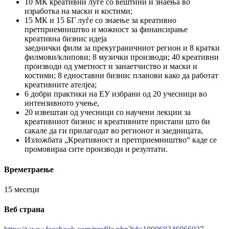
10 МК креативни луѓе со вештини и знаења во
изработка на маски и костими;
15 МК и 15 БГ луѓе со знаење за креативно
претприемништво и можност за финансирање
креативна бизнис идеја
заеднички филм за прекуграничниот регион и 8 кратки
филмови/клипови; 8 музички производи; 40 креативни
производи од уметност и занаетчиство и маски и
костими; 8 едноставни бизнис планови како да работат
креативните ателјеа;
6 добри практики на ЕУ избрани од 20 учесници во
интензивното учење,
20 извештаи од учесници со научени лекции за
креативниот бизнис и креативните пристапи што би
сакале да ги прилагодат во регионот и заедницата,
Изложбата „Креативност и претприемништво“ каде се
промовираа сите производи и резултати.
Времетраење
15 месеци
Веб страна