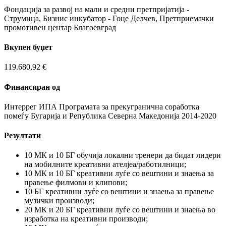
Фондација за развој на мали и средни претпријатија -
Струмица, Бизнис инкубатор - Гоце Делчев, Претприемачки
промотивен центар Благоевград
Вкупен буџет
119.680,92 €
Финансиран од
Интеррег ИПА Програмата за прекугранична соработка
помеѓу Бугарија и Република Северна Македонија 2014-2020
Резултати
10 МК и 10 БГ обучија локални тренери да бидат лидери
на мобилните креативни ателјеа/работилници;
10 МК и 10 БГ креативни луѓе со вештини и знаења за
правење филмови и клипови;
10 БГ креативни луѓе со вештини и знаења за правење
музички производи;
20 МК и 20 БГ креативни луѓе со вештини и знаења во
изработка на креативни производи;