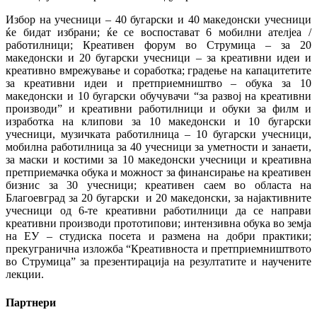
Избор на учесници – 40 бугарски и 40 македонски учесници
ќе бидат избрани; ќе се воспостават 6 мобилни ателјеа /
работилници; Креативен форум во Струмица – за 20
македонски и 20 бугарски учесници – за креативни идеи и
креативно вмрежување и соработка; градење на капацитетите
за креативни идеи и претприемништво – обука за 10
македонски и 10 бугарски обучувачи “за развој на креативни
производи” и креативни работилници и обуки за филм и
изработка на клипови за 10 македонски и 10 бугарски
учесници, музичката работилница – 10 бугарски учесници,
мобилна работилница за 40 учесници за уметности и занаети,
за маски и костими за 10 македонски учесници и креативна
претприемачка обука и можност за финансирање на креативен
бизнис за 30 учесници; креативен саем во областа на
Благоевград за 20 бугарски и 20 македонски, за најактивните
учесници од 6-те креативни работилници да се направи
креативни производи прототипови; интензивна обука во земја
на ЕУ – студиска посета и размена на добри практики;
прекугранична изложба “Креативноста и претприемништвото
во Струмица” за презентирација на резултатите и научените
лекции.
Партнери