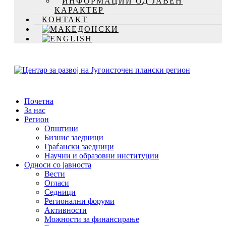
ИНФОРМАЦИИ ОД ЈАВЕН
КАРАКТЕР
КОНТАКТ
Почетна
За нас
Регион
Општини
Бизнис заедници
Граѓански заедници
Научни и образовни институции
Односи со јавноста
Вести
Огласи
Седници
Регионални форуми
Активности
Можности за финансирање