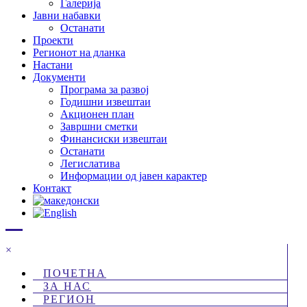
Галерија
Јавни набавки
Останати
Проекти
Регионот на дланка
Настани
Документи
Програма за развој
Годишни извештаи
Акционен план
Завршни сметки
Финансиски извештаи
Останати
Легислатива
Информации од јавен карактер
Контакт
×
ПОЧЕТНА
ЗА НАС
РЕГИОН