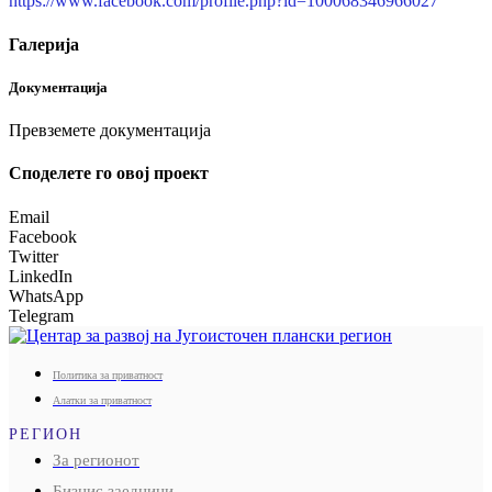
https://www.facebook.com/profile.php?id=100068346966027
Галерија
Документација
Превземете документација
Споделeте го овој проект
Email
Facebook
Twitter
LinkedIn
WhatsApp
Telegram
Политика за приватност
Алатки за приватност
РЕГИОН
За регионот
Бизнис заедници