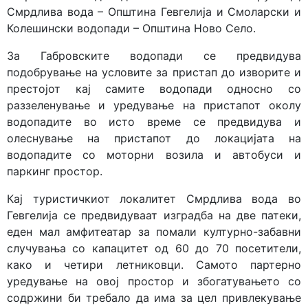
Смрдлива вода – Општина Гевгелија и Смоларски и
Колешински водопади – Општина Ново Село.
За Габровските водопади се предвидува
подобрување на условите за пристап до изворите и
престојот кај самите водопади односно со
раззеленување и уредување на пристапот околу
водопадите во исто време се предвидува и
олеснување на пристапот до локацијата на
водопадите со моторни возила и автобуси и
паркинг простор.
Кај туристичкиот локалитет Смрдлива вода во
Гевгелија се предвидуваат изградба на две патеки,
еден мал амфитеатар за помали културно-забавни
случувања со капацитет од 60 до 70 посетители,
како и четири летниковци. Самото партерно
уредување на овој простор и збогатувањето со
содржини би требало да има за цел привлекување