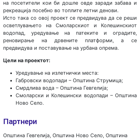
на посетители кои би дошле овде заради забава и
рекреација посебно во топлите летни денови.
Исто така со овој проект се предвидува да се реши
осветлувањето на Смоларскиот и Колешинскиот
водопад, уредување на патеките и оградите,
реновирање на дрвените платформи, а се
предвидува и поставување на урбана опрема.
Цели на проектот:
Уредување на излетнички места:
Габровски водопади – Општина Струмица;
Смрдлива вода – Општина Гевгелија;
Смоларски и Колешински водопади – Општина
Ново Село.
Партнери
Општина Гевгелија, Општина Ново Село, Општина