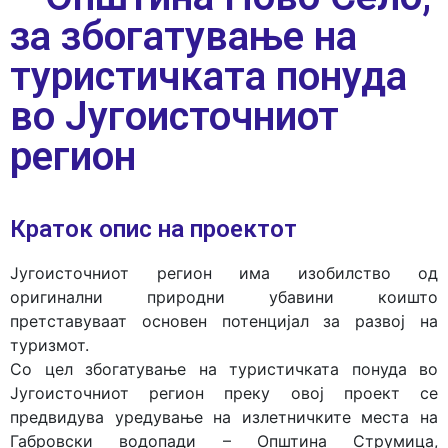
за збогатување на
туристичката понуда
во Југоисточниот
регион
Краток опис на проектот
Југоисточниот регион има изобилство од
оригинални природни убавини коишто
претставуваат основен потенцијал за развој на
туризмот.
Со цел збогатување на туристичката понуда во
Југоисточниот регион преку овој проект се
предвидува уредување на излетничките места на
Габровски водопади – Општина Струмица,