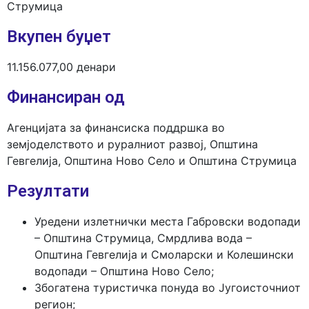
Струмица
Вкупен буџет
11.156.077,00 денари
Финансиран од
Агенцијата за финансиска поддршка во
земјоделството и руралниот развој, Општина
Гевгелија, Општина Ново Село и Општина Струмица
Резултати
Уредени излетнички места Габровски водопади
– Општина Струмица, Смрдлива вода –
Општина Гевгелија и Смоларски и Колешински
водопади – Општина Ново Село;
Збогатена туристичка понуда во Југоисточниот
регион;