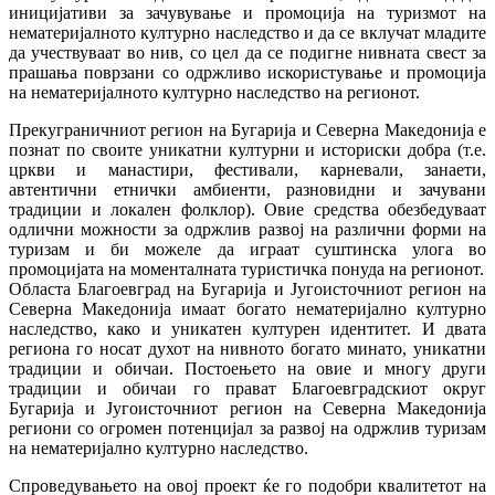
иницијативи за зачувување и промоција на туризмот на
нематеријалното културно наследство и да се вклучат младите
да учествуваат во нив, со цел да се подигне нивната свест за
прашања поврзани со одржливо искористување и промоција
на нематеријалното културно наследство на регионот.
Прекуграничниот регион на Бугарија и Северна Македонија е
познат по своите уникатни културни и историски добра (т.е.
цркви и манастири, фестивали, карневали, занаети,
автентични етнички амбиенти, разновидни и зачувани
традиции и локален фолклор). Овие средства обезбедуваат
одлични можности за одржлив развој на различни форми на
туризам и би можеле да играат суштинска улога во
промоцијата на моменталната туристичка понуда на регионот.
Областа Благоевград на Бугарија и Југоисточниот регион на
Северна Македонија имаат богато нематеријално културно
наследство, како и уникатен културен идентитет. И двата
региона го носат духот на нивното богато минато, уникатни
традиции и обичаи. Постоењето на овие и многу други
традиции и обичаи го прават Благоевградскиот округ
Бугарија и Југоисточниот регион на Северна Македонија
региони со огромен потенцијал за развој на одржлив туризам
на нематеријално културно наследство.
Спроведувањето на овој проект ќе го подобри квалитетот на