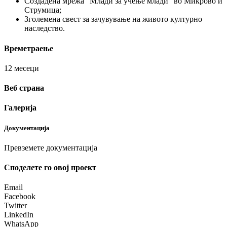
Создадена мрежа “Млади за учење млади” во Микрово и
Струмица;
Зголемена свест за зачувување на живото културно
наследство.
Времетраење
12 месеци
Веб страна
Галерија
Документација
Превземете документација
Споделeте го овој проект
Email
Facebook
Twitter
LinkedIn
WhatsApp