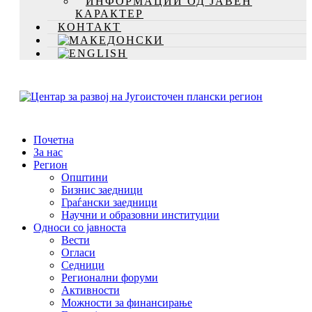
ИНФОРМАЦИИ ОД ЈАВЕН
КАРАКТЕР
КОНТАКТ
Почетна
За нас
Регион
Општини
Бизнис заедници
Граѓански заедници
Научни и образовни институции
Односи со јавноста
Вести
Огласи
Седници
Регионални форуми
Активности
Можности за финансирање