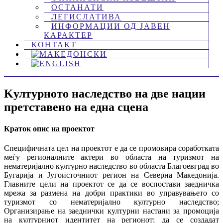
ОСТАНАТИ
ЛЕГИСЛАТИВА
ИНФОРМАЦИИ ОД ЈАВЕН
КАРАКТЕР
КОНТАКТ
Kултурното наследство на две нации
претставено на една сцена
Краток опис на проектот
Специфичната цел на проектот е да се промовира соработката
меѓу регионалните актери во областа на туризмот на
нематеријално културно наследство во областа Благоевград во
Бугарија и Југоисточниот регион на Северна Македонија.
Главните цели на проектот се да се воспостави заедничка
мрежа за размена на добри практики во управувањето со
туризмот со нематеријално културно наследство;
Организирање на заеднички културни настани за промоција
на културниот идентитет на регионот; да се создадат