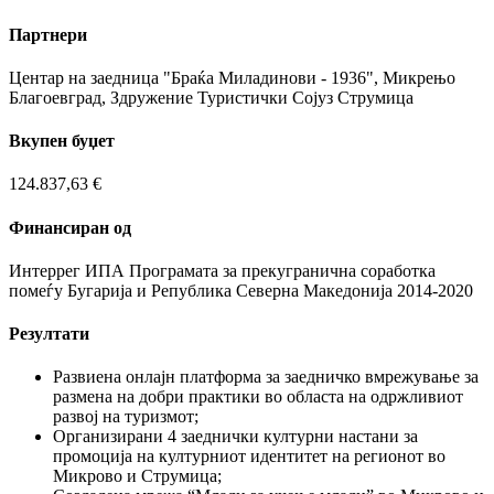
Партнери
Центар на заедница "Браќа Миладинови - 1936", Микрењо
Благоевград, Здружение Туристички Сојуз Струмица
Вкупен буџет
124.837,63 €
Финансиран од
Интеррег ИПА Програмата за прекугранична соработка
помеѓу Бугарија и Република Северна Македонија 2014-2020
Резултати
Развиена онлајн платформа за заедничко вмрежување за
размена на добри практики во областа на одржливиот
развој на туризмот;
Организирани 4 заеднички културни настани за
промоција на културниот идентитет на регионот во
Микрово и Струмица;