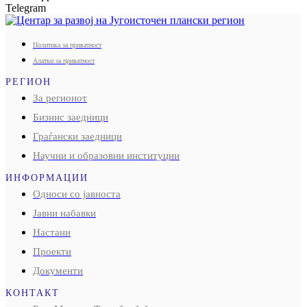
Telegram
Политика за приватност
Алатки за приватност
РЕГИОН
За регионот
Бизнис заедници
Граѓански заедници
Научни и образовни институции
ИНФОРМАЦИИ
Односи со јавноста
Јавни набавки
Настани
Проекти
Документи
КОНТАКТ