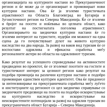
организацијата на културните настани во Прекуграничниот
регион и ќе може да се организираат и промовираат нови
културни настани. Ова ќе ја зголеми туристичката
атрактивност на Областа Благоевград во Бугарија и
Југоисточниот регион на Северна Македонија. Ќе се зголеми
и бројот на посети и ноќевања во целната област, како
резултат на постигнатата поголема атрактивност.
Организирањето на заеднички културни настани ќе го
зголеми интересот на туристите, нудејќи им можност на една
сцена да го почувствуваат духот на живото културно
наследство на два народа. За развој на ваков вид туризам ќе се
воспостави одржлива и ефикасна соработка меѓу
регионалните актери во областа на одржливиот туризам.
Како резултат на успешното спроведување на активностите
предвидени во проектот, ќе се зголемат посетите на гостите и
туристичкиот интерес за целниот регион како резултат на
подобра промоција на различни културни настани и подобро
промовиран единствен културен идентитет. Ова ќе придонесе
за интензивирање на прекуграничната соработка меѓу луѓето
и институциите од регионот со цел заедничко справување со
заедничките предизвици на полето на подобро искористување
на културното наследство и искористување на
неискористените потенцијали за развој на одржлив туризам во
прекуграничната област Бугарија – Северна Македонија.