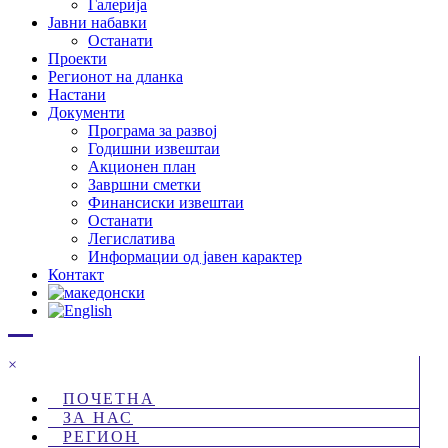
Галерија
Јавни набавки
Останати
Проекти
Регионот на дланка
Настани
Документи
Програма за развој
Годишни извештаи
Акционен план
Завршни сметки
Финансиски извештаи
Останати
Легислатива
Информации од јавен карактер
Контакт
×
ПОЧЕТНА
ЗА НАС
РЕГИОН