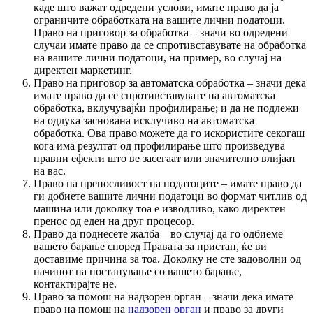
каде што важат одредени услови, имате право да ја
ограничите обработката на вашите лични податоци.
Право на приговор за обработка – значи во одредени
случаи имате право да се спротивставувате на обработка
на вашите лични податоци, на пример, во случај на
директен маркетинг.
Право на приговор за автоматска обработка – значи дека
имате право да се спротивставувате на автоматска
обработка, вклучувајќи профилирање; и да не подлежи
на одлука заснована исклучиво на автоматска
обработка. Ова право можете да го искористите секогаш
кога има резултат од профилирање што произведува
правни ефекти што ве засегаат или значително влијаат
на вас.
Право на преносливост на податоците – имате право да
ги добиете вашите лични податоци во формат читлив од
машина или доколку тоа е изводливо, како директен
пренос од еден на друг процесор.
Право да поднесете жалба – во случај да го одбиеме
вашето барање според Правата за пристап, ќе ви
доставиме причина за тоа. Доколку не сте задоволни од
начинот на постапување со вашето барање,
контактирајте не.
Право за помош на надзорен орган – значи дека имате
право на помош на
надзорен орган
и право за други