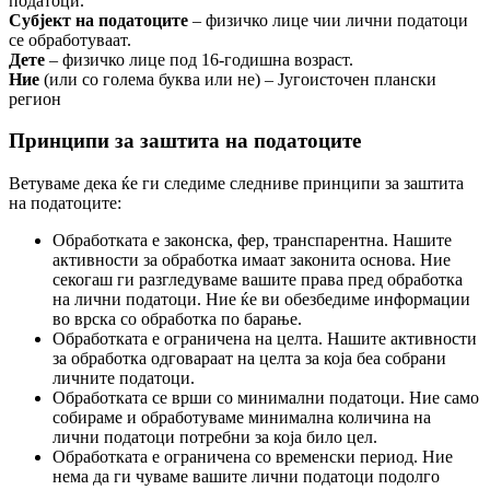
податоци.
Субјект на податоците
– физичко лице чии лични податоци
се обработуваат.
Дете
– физичко лице под 16-годишна возраст.
Ние
(или со голема буква или не) – Југоисточен плански
регион
Принципи за заштита на податоците
Ветуваме дека ќе ги следиме следниве принципи за заштита
на податоците:
Обработката е законска, фер, транспарентна. Нашите
активности за обработка имаат законита основа. Ние
секогаш ги разгледуваме вашите права пред обработка
на лични податоци. Ние ќе ви обезбедиме информации
во врска со обработка по барање.
Обработката е ограничена на целта. Нашите активности
за обработка одговараат на целта за која беа собрани
личните податоци.
Обработката се врши со минимални податоци. Ние само
собираме и обработуваме минимална количина на
лични податоци потребни за која било цел.
Обработката е ограничена со временски период. Ние
нема да ги чуваме вашите лични податоци подолго