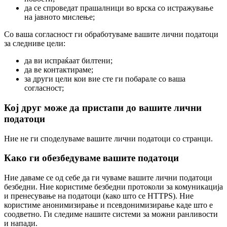
да се спроведат прашалници во врска со истражување
на јавното мислење;
Со ваша согласност ги обработуваме вашите лични податоци
за следниве цели:
да ви испраќаат билтени;
да ве контактираме;
за други цели кои вие сте ги побарале со ваша
согласност;
Кој друг може да пристапи до вашите лични
податоци
Ние не ги споделуваме вашите лични податоци со странци.
Како ги обезбедуваме вашите податоци
Ние даваме се од себе да ги чуваме вашите лични податоци
безбедни. Ние користиме безбедни протоколи за комуникација
и пренесување на податоци (како што се HTTPS). Ние
користиме анонимизирање и псевдонимизирање каде што е
соодветно. Ги следиме нашите системи за можни ранливости
и напади.