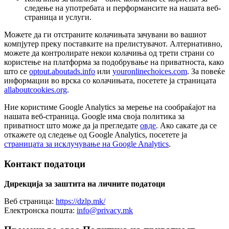
следење на употребата и перформансите на нашата веб-
страница и услуги.
Можете да ги отстраните колачињата зачувани во вашиот
компјутер преку поставките на прелистувачот. Алтернативно,
можете да контролирате некои колачиња од трети страни со
користење на платформа за подобрување на приватноста, како
што се
optout.aboutads.info
или
youronlinechoices.com
. За повеќе
информации во врска со колачињата, посетете ја страницата
allaboutcookies.org
.
Ние користиме Google Analytics за мерење на сообраќајот на
нашата веб-страница. Google има своја политика за
приватност што може да ја прегледате
овде
. Ако сакате да се
откажете од следење од Google Analytics, посетете ја
страницата за исклучување на Google Analytics
.
Контакт податоци
Дирекција за заштита на личните податоци
Веб страница:
https://dzlp.mk/
Електронска пошта:
info@privacy.mk