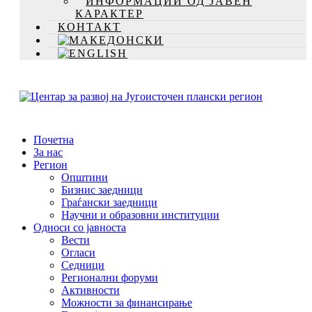
ИНФОРМАЦИИ ОД ЈАВЕН
КАРАКТЕР
КОНТАКТ
Почетна
За нас
Регион
Општини
Бизнис заедници
Граѓански заедници
Научни и образовни институции
Односи со јавноста
Вести
Огласи
Седници
Регионални форуми
Активности
Можности за финансирање