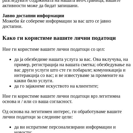
разгледувате содржината на нашата веб-страница, вашите
активности може да бидат запишани.
Јавно достапни информации
Можеби ќе собереме информации за вас што се јавно
достапни.
Како ги користиме вашите лични податоци
Ние ги користиме вашите лични податоци со цел:
да ја обезбедиме нашата услуга за вас. Ова вклучува, на
пример, регистрација на вашата сметка; обезбедување на
вас други услуги што сте ги побарале; комуникација и
интеракција со вас; и ве известуваме за промените на
какви било услуги.
да го зајакнеме искуството на клиентите;
Ние ги користиме вашите лични податоци врз легитимна
основа и / или со ваша согласност.
Од основа на легитимен интерес, ги обработуваме вашите
лични податоци за следниве цели:
да ви испратиме персонализирани информации и
новости;