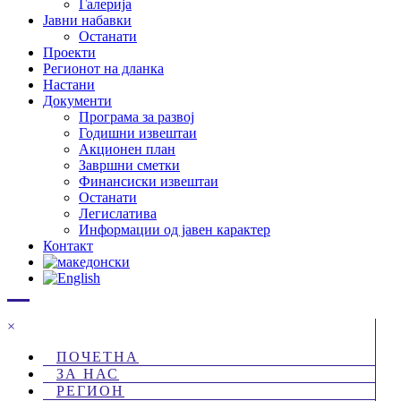
Галерија
Јавни набавки
Останати
Проекти
Регионот на дланка
Настани
Документи
Програма за развој
Годишни извештаи
Акционен план
Завршни сметки
Финансиски извештаи
Останати
Легислатива
Информации од јавен карактер
Контакт
×
ПОЧЕТНА
ЗА НАС
РЕГИОН