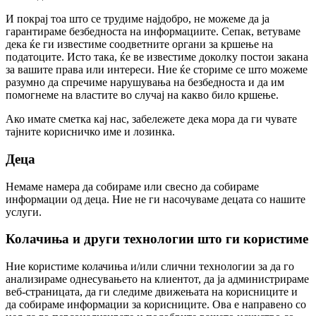
И покрај тоа што се трудиме најдобро, не можеме да ја
гарантираме безбедноста на информациите. Сепак, ветуваме
дека ќе ги известиме соодветните органи за кршење на
податоците. Исто така, ќе ве известиме доколку постои закана
за вашите права или интереси. Ние ќе сториме се што можеме
разумно да спречиме нарушувања на безбедноста и да им
помогнеме на властите во случај на какво било кршење.
Ако имате сметка кај нас, забележете дека мора да ги чувате
тајните корисничко име и лозинка.
Деца
Немаме намера да собираме или свесно да собираме
информации од деца. Ние не ги насочуваме децата со нашите
услуги.
Колачиња и други технологии што ги користиме
Ние користиме колачиња и/или слични технологии за да го
анализираме однесувањето на клиентот, да ја администрираме
веб-страницата, да ги следиме движењата на корисниците и
да собираме информации за корисниците. Ова е направено со