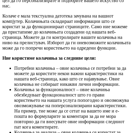
цел да го персонализирате и подобрите вашето искуство со
нас.
Колаче е мала текстуална датотека зачувана на вашиот
компјутер. Колачињата складираат информации што се
користат за да функционираат страниците. Само ние можеме
да пристапиме до колачињата создадени од нашата веб-
страница. Можете да ги контролирате вашите колачиња на
ниво на прелистувач. Изборот да ги оневозможите колачињата
може да го попречи користењето на одредени функции.
Ние користиме колачиња за следниве цели:
Потребни колачиња – овие колачиња се потребни за да
можете да користите некои важни карактеристики на
нашата веб-страница, како што се најавување. Овие
колачиња не собираат никакви лични информации.
Колачиња за функционалност – овие колачиња
обезбедуваат функционалност што го прави
користењето на нашата услуга попогодно и овозможува
овозможување на поперсонализирани карактеристики.
На пример, тие може да се сетат на вашето име и е-
пошта во формуларите за коментари за да не мора
повторно да ги внесувате овие информации следниот
пат кога коментирате.
Колачиња за анализа – овие колачиња се користат за