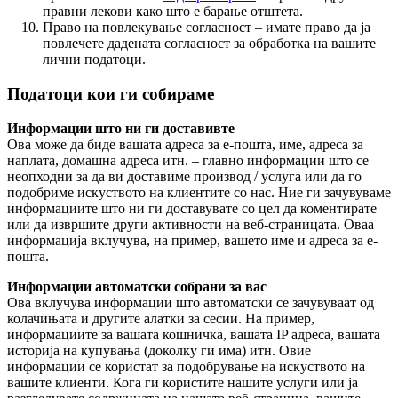
правни лекови како што е барање отштета.
Право на повлекување согласност – имате право да ја
повлечете дадената согласност за обработка на вашите
лични податоци.
Податоци кои ги собираме
Информации што ни ги доставивте
Ова може да биде вашата адреса за е-пошта, име, адреса за
наплата, домашна адреса итн. – главно информации што се
неопходни за да ви доставиме производ / услуга или да го
подобриме искуството на клиентите со нас. Ние ги зачувуваме
информациите што ни ги доставувате со цел да коментирате
или да извршите други активности на веб-страницата. Оваа
информација вклучува, на пример, вашето име и адреса за е-
пошта.
Информации автоматски собрани за вас
Ова вклучува информации што автоматски се зачувуваат од
колачињата и другите алатки за сесии. На пример,
информациите за вашата кошничка, вашата IP адреса, вашата
историја на купувања (доколку ги има) итн. Овие
информации се користат за подобрување на искуството на
вашите клиенти. Кога ги користите нашите услуги или ја