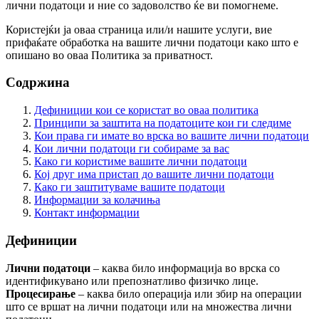
лични податоци и ние со задоволство ќе ви помогнеме.
Користејќи ја оваа страница или/и нашите услуги, вие
прифаќате обработка на вашите лични податоци како што е
опишано во оваа Политика за приватност.
Содржина
Дефиниции кои се користат во оваа политика
Принципи за заштита на податоците кои ги следиме
Кои права ги имате во врска во вашите лични податоци
Кои лични податоци ги собираме за вас
Како ги користиме вашите лични податоци
Кој друг има пристап до вашите лични податоци
Како ги заштитуваме вашите податоци
Информации за колачиња
Контакт информации
Дефиниции
Лични податоци
– каква било информација во врска со
идентификувано или препознатливо физичко лице.
Процесирање
– каква било операција или збир на операции
што се вршат на лични податоци или на множества лични