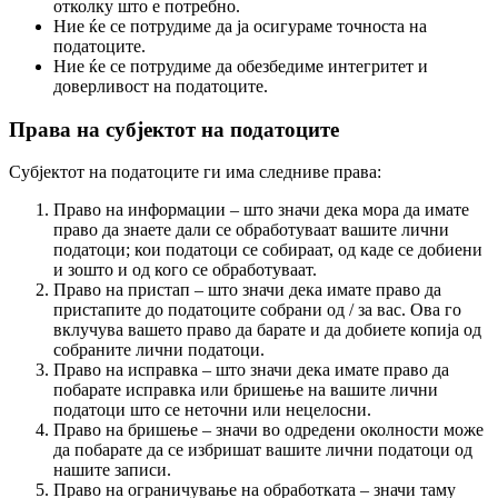
отколку што е потребно.
Ние ќе се потрудиме да ја осигураме точноста на
податоците.
Ние ќе се потрудиме да обезбедиме интегритет и
доверливост на податоците.
Права на субјектот на податоците
Субјектот на податоците ги има следниве права:
Право на информации – што значи дека мора да имате
право да знаете дали се обработуваат вашите лични
податоци; кои податоци се собираат, од каде се добиени
и зошто и од кого се обработуваат.
Право на пристап – што значи дека имате право да
пристапите до податоците собрани од / за вас. Ова го
вклучува вашето право да барате и да добиете копија од
собраните лични податоци.
Право на исправка – што значи дека имате право да
побарате исправка или бришење на вашите лични
податоци што се неточни или нецелосни.
Право на бришење – значи во одредени околности може
да побарате да се избришат вашите лични податоци од
нашите записи.
Право на ограничување на обработката – значи таму