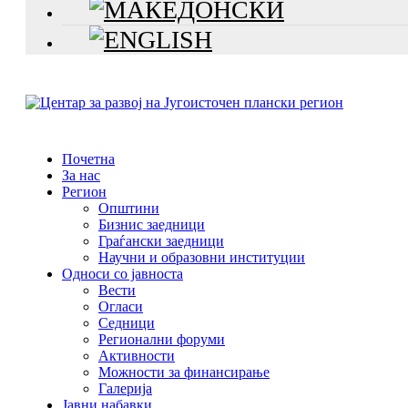
Почетна
За нас
Регион
Општини
Бизнис заедници
Граѓански заедници
Научни и образовни институции
Односи со јавноста
Вести
Огласи
Седници
Регионални форуми
Активности
Можности за финансирање
Галерија
Јавни набавки