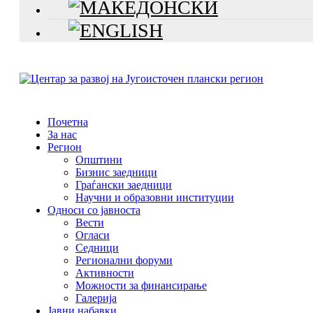
Почетна
За нас
Регион
Општини
Бизнис заедници
Граѓански заедници
Научни и образовни институции
Односи со јавноста
Вести
Огласи
Седници
Регионални форуми
Активности
Можности за финансирање
Галерија
Јавни набавки