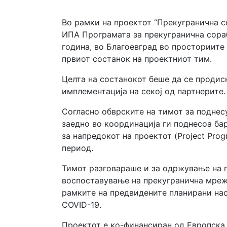
Во рамки на проектот “Прекугранична с
ИПА Програмата за прекугранична сорабо
година, во Благоевград во просториите
првиот состанок на проектниот тим.
Целта на состанокот беше да се продис
имплементација на секој од партнерите.
Согласно обврските на тимот за поднесув
заедно во координација ги поднесоа ба
за напредокот на проектот (Project Pro
период.
Тимот разговараше и за одржување на п
воспоставување на прекугранична мрежа
рамките на предвидените планирани нас
COVID-19.
Проектот е ко-финансиран од Европска 