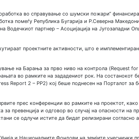
оработка во справување со шумски пожари“ финансира
тка помеѓу Република Бугарија и Р.Северна Македонија
 на Водечкиот партнер – Асоцијација на Југозападни Оп
кутираат проектните активности, што е имплементирано
ање на Барања за прво ниво на контрола (Request for Fi
рањата во рамките на зададениот рок. На состанокот б
gress Report 2 – PP2) кој беше поднесен на Порталот з
рвите прес конференции во рамките на проектот, како 
 за превенција и одговор во случај на опасности на п
тани се одлучи истите да бидат релизирани согласно а
Унија и Националните Фондови на земјите учеснички 