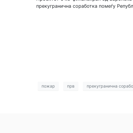
прекугранична соработка помеѓу Републ
пожар
прв
прекугранична сорабо