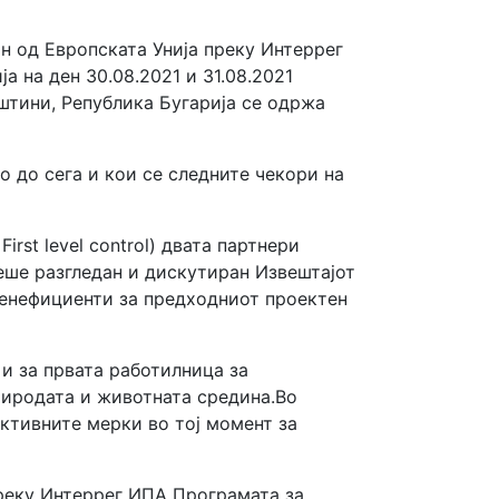
н од Европската Унија преку Интеррег
 на ден 30.08.2021 и 31.08.2021
штини, Република Бугарија се одржа
 до сега и кои се следните чекори на
rst level control) двата партнери
еше разгледан и дискутиран Извештајот
а бенефициенти за предходниот проектен
и за првата работилница за
риродата и животната средина.Во
ктивните мерки во тој момент за
преку Интеррег ИПА Програмата за