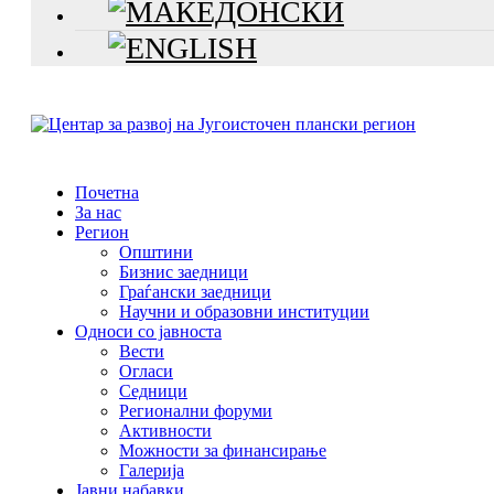
Почетна
За нас
Регион
Општини
Бизнис заедници
Граѓански заедници
Научни и образовни институции
Односи со јавноста
Вести
Огласи
Седници
Регионални форуми
Активности
Можности за финансирање
Галерија
Јавни набавки