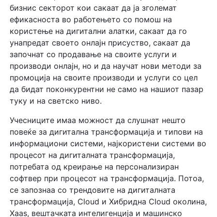
бизнис секторот кои сакаат да ја зголемат
ефикасноста во работењето со помош на
користење на дигитални алатки, сакаат да го
унапредат своето онлајн присуство, сакаат да
започнат со продавање на своите услуги и
производи онлајн, но и да научат нови методи за
промоција на своите производи и услуги со цел
да бидат поконкурентни не само на нашиот пазар
туку и на светско ниво.
Учесниците имаа можност да слушнат нешто
повеќе за дигитална трансформација и типови на
информациони системи, најкористени системи во
процесот на дигиталната трансформација,
потребата од креирање на персонализиран
софтвер при процесот на трансформација. Потоа,
се запознаа со трендовите на дигиталната
трансформација, Cloud и Хибридна Cloud околина,
Xaas, вештачката интелигенција и машинско