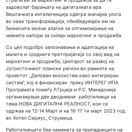
стратегии за маркетинг и продажба за да ги
задоволат барањата на дигиталната ера.
Вештачката интелигенција одигра значајна улога
во оваа трансформација, обезбедувајќи им на
бизнисите моќни алатки за оптимизирање на
нивните напори за онлајн маркетинг и продажба.
Со цел подобро запознавање и адаптација на
малите и средните претпријатија со овој вид на
маркетинг и продажба, Центарот за развој на
Југоисточниот плански регион во рамките на
проектот „Деловен екосистем како интегриран
систем“, кој е финансиран преку ИНТЕРЕГ ИПА
Програмата помеѓу Р.Грција и Р.С. Македонија
организираше две дводневни работилници на
тема НОВА ДИГИТАЛНА РЕАЛНОСТ, кои се
одржаа на 13-14 Март и на 16-17 ти март 2023 год.
во Хотел Сириус, Струмица.
Работилниците беа наменета за припадниците на