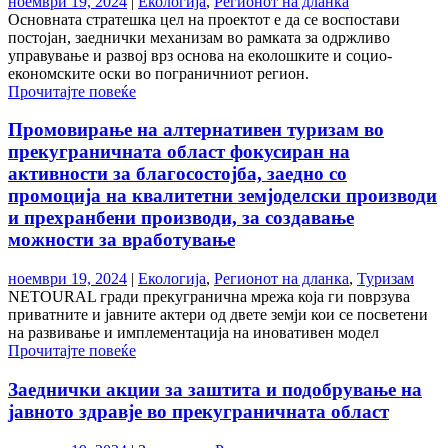
ноември 19, 2024
|
Екологија
,
Регионот на дланка
Основната стратешка цел на проектот е да се воспостави
постојан, заеднички механизам во рамката за одржливо
управување и развој врз основа на еколошките и социо-
економските оски во пограничниот регион.
Прочитајте повеќе
Промовирање на алтернативен туризам во
прекуграничната област фокусиран на
активности за благосостојба, заедно со
промоција на квалитетни земјоделски производи
и прехранбени производи, за создавање
можности за вработување
ноември 19, 2024
|
Екологија
,
Регионот на дланка
,
Туризам
NETOURAL гради прекугранична мрежа која ги поврзува
приватните и јавните актери од двете земји кои се посветени
на развивање и имплементација на иновативен модел
Прочитајте повеќе
Заеднички акции за заштита и подобрување на
јавното здравје во прекуграничната област