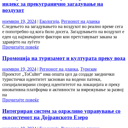
индекс за прекугранично загадување на
воздухот
ноември 19, 2024
|
Екологија
,
Регионот на дланка
Следењето на загадувањето на воздухот во реално време сега
е попотребно од кога било досега. Загадувањето на воздухот е
еден од најзначајните фактори кои претставуваат закана за
здравјето на луѓето
Прочитајте повеќе
Промоција на туризамот и културата преку вода
ноември 19, 2024
|
Регионот на дланка
,
Туризам
Проектот „ToCulter“ има општа цел да создаде заеднички
туристички идентитет заснован на водени патеки,
специјализирани според идентитетот на локацијата и преку
иновативна платформа и активности за вмрежување за развој
на
Прочитајте повеќе
Интегриран систем за одржливо управување со
екосистемот на Дојранското Езеро