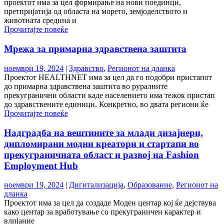
проектот има за цел формирање на нови поединци,
претпријатија од областа на морето, земјоделството и
животната средина и
Прочитајте повеќе
Мрежа за примарна здравствена заштита
ноември 19, 2024
|
Здравство
,
Регионот на дланка
Проектот HEALTHNET има за цел да го подобри пристапот
до примарна здравствена заштита во руралните
прекугранични области каде населението има тежок пристап
до здравствените единици. Конкретно, во двата региони ќе
Прочитајте повеќе
Надградба на вештините за млади дизајнери,
дипломирани модни креатори и стартапи во
прекуграничната област и развој на Fashion
Employment Hub
ноември 19, 2024
|
Дигитализација
,
Образование
,
Регионот на
дланка
Проектот има за цел да создаде Моден центар кој ќе дејствува
како центар за вработување со прекуграничен карактер и
влијание