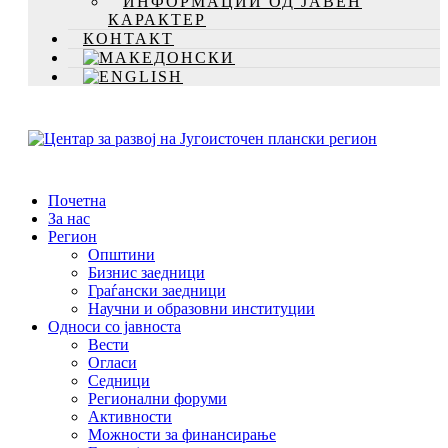
ИНФОРМАЦИИ ОД ЈАВЕН
КАРАКТЕР
КОНТАКТ
Почетна
За нас
Регион
Општини
Бизнис заедници
Граѓански заедници
Научни и образовни институции
Односи со јавноста
Вести
Огласи
Седници
Регионални форуми
Активности
Можности за финансирање