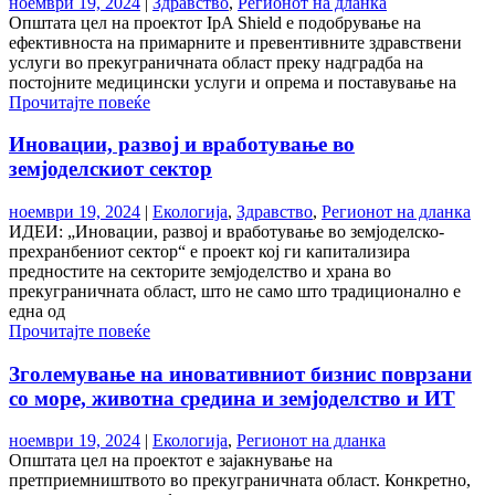
ноември 19, 2024
|
Здравство
,
Регионот на дланка
Општата цел на проектот IpA Shield е подобрување на
ефективноста на примарните и превентивните здравствени
услуги во прекуграничната област преку надградба на
постојните медицински услуги и опрема и поставување на
Прочитајте повеќе
Иновации, развој и вработување во
земјоделскиот сектор
ноември 19, 2024
|
Екологија
,
Здравство
,
Регионот на дланка
ИДЕИ: „Иновации, развој и вработување во земјоделско-
прехранбениот сектор“ е проект кој ги капитализира
предностите на секторите земјоделство и храна во
прекуграничната област, што не само што традиционално е
една од
Прочитајте повеќе
Зголемување на иновативниот бизнис поврзани
со море, животна средина и земјоделство и ИТ
ноември 19, 2024
|
Екологија
,
Регионот на дланка
Општата цел на проектот е зајакнување на
претприемништвото во прекуграничната област. Конкретно,