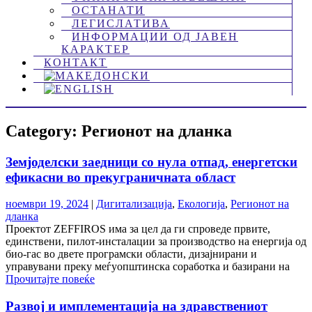
ОСТАНАТИ
ЛЕГИСЛАТИВА
ИНФОРМАЦИИ ОД ЈАВЕН
КАРАКТЕР
КОНТАКТ
Category: Регионот на дланка
Земјоделски заедници со нула отпад, енергетски
ефикасни во прекуграничната област
ноември 19, 2024
|
Дигитализација
,
Екологија
,
Регионот на
дланка
Проектот ZEFFIROS има за цел да ги спроведе првите,
единствени, пилот-инсталации за производство на енергија од
био-гас во двете програмски области, дизајнирани и
управувани преку меѓуопштинска соработка и базирани на
Прочитајте повеќе
Развој и имплементација на здравствениот