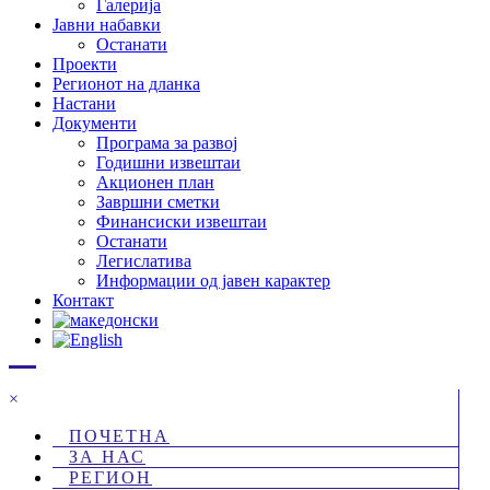
Галерија
Јавни набавки
Останати
Проекти
Регионот на дланка
Настани
Документи
Програма за развој
Годишни извештаи
Акционен план
Завршни сметки
Финансиски извештаи
Останати
Легислатива
Информации од јавен карактер
Контакт
×
ПОЧЕТНА
ЗА НАС
РЕГИОН