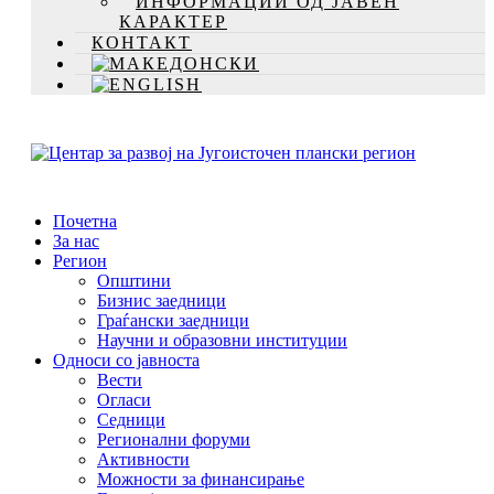
ИНФОРМАЦИИ ОД ЈАВЕН
КАРАКТЕР
КОНТАКТ
Почетна
За нас
Регион
Општини
Бизнис заедници
Граѓански заедници
Научни и образовни институции
Односи со јавноста
Вести
Огласи
Седници
Регионални форуми
Активности
Можности за финансирање