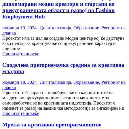
дипломирани модни креатори и стартапи во
прекуграничната област и развој на Fashion
Employment Hub
ноември 19, 2024
|
Дигитализација
,
Образование
,
Регионот на
дланка
Проектот има за цел да создаде Моден центар кој ќе дејствува
како центар за вработување со прекуграничен карактер и
влијание
Прочитајте повеќе
Споделена претприемачка средина за креативна
младина
ноември 18, 2024
|
Дигитализација
,
Образование
,
Регионот на
дланка
Проектот е базиран на подобрување на капацитетите на
младите во прекуграничниот регион и можностите за
самовработување во креативната индустрија. Проектот е
наменет за развој на заедничка методологија за ангажирање и
Прочитајте повеќе
Мрежа за креативно претприемништво