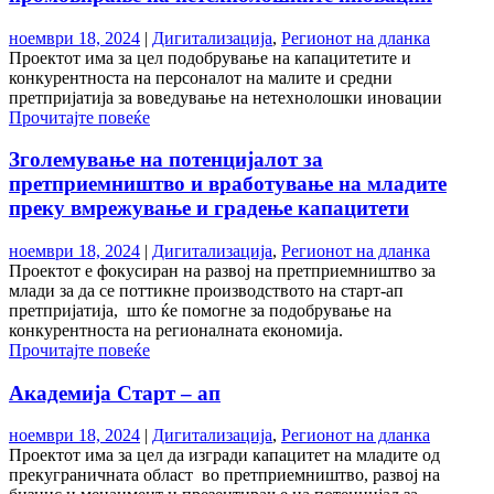
ноември 18, 2024
|
Дигитализација
,
Регионот на дланка
Проектот има за цел подобрување на капацитетите и
конкурентноста на персоналот на малите и средни
претпријатија за воведување на нетехнолошки иновации
Прочитајте повеќе
Зголемување на потенцијалот за
претприемништво и вработување на младите
преку вмрежување и градење капацитети
ноември 18, 2024
|
Дигитализација
,
Регионот на дланка
Проектот е фокусиран на развој на претприемништво за
млади за да се поттикне производството на старт-ап
претпријатија, што ќе помогне за подобрување на
конкурентноста на регионалната економија.
Прочитајте повеќе
Академија Старт – ап
ноември 18, 2024
|
Дигитализација
,
Регионот на дланка
Проектот има за цел да изгради капацитет на младите од
прекуграничната област во претприемништво, развој на