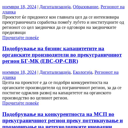
ноември 18, 2024
|
Дигитализација
,
Образование
,
Регионот на
дланка
Проектот ќе придонесе кон главната цел да се интензивира
прекуграничната соработка помеѓу луѓето и институциите од
регионот со цел заеднички да се одговори на заедничките
предизвици
Прочитајте повеќе
Подобрување на бизнис капацитетите на
органските производители во прекуграничниот
регион БГ-МК (EBC-OP-CBR)
ноември 18, 2024
|
Дигитализација
,
Екологија
,
Регионот на
дланка
Целта на проектот е да се подобри конкурентноста на
органските производители од пограничниот регион, за да се
постигне одржлив развој на капацитетот на органското
производство во целниот регион.
Прочитајте повеќе
Подобрување на конкурентноста на МСП во
прекуграничниот регион преку поттикнување и
промовирање на нетехнолошките иновации