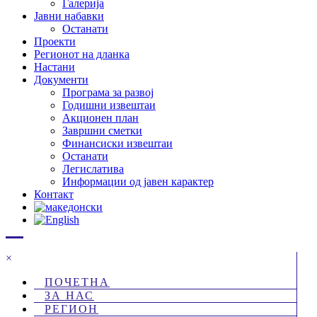
Галерија
Јавни набавки
Останати
Проекти
Регионот на дланка
Настани
Документи
Програма за развој
Годишни извештаи
Акционен план
Завршни сметки
Финансиски извештаи
Останати
Легислатива
Информации од јавен карактер
Контакт
×
ПОЧЕТНА
ЗА НАС
РЕГИОН