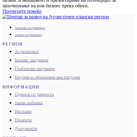
бизнис и менаџмент и презентирање на потенцијал за
започнување на нов бизнис преку обуки,
Прочитајте повеќе
Политика за приватност
Алатки за приватност
РЕГИОН
За регионот
Бизнис заедници
Граѓански заедници
Научни и образовни институции
ИНФОРМАЦИИ
Односи со јавноста
Јавни набавки
Настани
Проекти
Документи