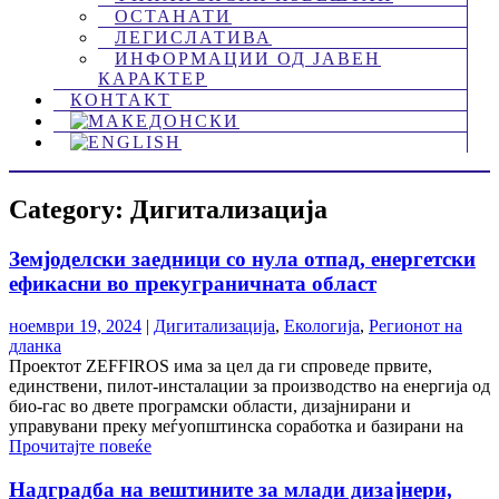
ОСТАНАТИ
ЛЕГИСЛАТИВА
ИНФОРМАЦИИ ОД ЈАВЕН
КАРАКТЕР
КОНТАКТ
Category: Дигитализација
Земјоделски заедници со нула отпад, енергетски
ефикасни во прекуграничната област
ноември 19, 2024
|
Дигитализација
,
Екологија
,
Регионот на
дланка
Проектот ZEFFIROS има за цел да ги спроведе првите,
единствени, пилот-инсталации за производство на енергија од
био-гас во двете програмски области, дизајнирани и
управувани преку меѓуопштинска соработка и базирани на
Прочитајте повеќе
Надградба на вештините за млади дизајнери,