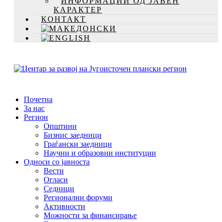
ИНФОРМАЦИИ ОД ЈАВЕН
КАРАКТЕР
КОНТАКТ
Почетна
За нас
Регион
Општини
Бизнис заедници
Граѓански заедници
Научни и образовни институции
Односи со јавноста
Вести
Огласи
Седници
Регионални форуми
Активности
Можности за финансирање