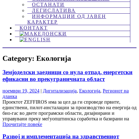
ОСТАНАТИ
ЛЕГИСЛАТИВА
ИНФОРМАЦИИ ОД ЈАВЕН
КАРАКТЕР
КОНТАКТ
Category: Екологија
Земјоделски заедници со нула отпад, енергетски
ефикасни во прекуграничната област
ноември 19, 2024
|
Дигитализација
,
Екологија
,
Регионот на
дланка
Проектот ZEFFIROS има за цел да ги спроведе првите,
единствени, пилот-инсталации за производство на енергија од
био-гас во двете програмски области, дизајнирани и
управувани преку меѓуопштинска соработка и базирани на
Прочитајте повеќе
Развој и имплементација на здравствениот