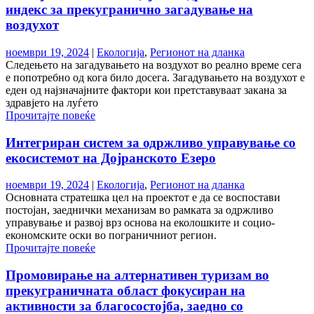
индекс за прекугранично загадување на
воздухот
ноември 19, 2024
|
Екологија
,
Регионот на дланка
Следењето на загадувањето на воздухот во реално време сега
е попотребно од кога било досега. Загадувањето на воздухот е
еден од најзначајните фактори кои претставуваат закана за
здравјето на луѓето
Прочитајте повеќе
Интегриран систем за одржливо управување со
екосистемот на Дојранското Езеро
ноември 19, 2024
|
Екологија
,
Регионот на дланка
Основната стратешка цел на проектот е да се воспостави
постојан, заеднички механизам во рамката за одржливо
управување и развој врз основа на еколошките и социо-
економските оски во пограничниот регион.
Прочитајте повеќе
Промовирање на алтернативен туризам во
прекуграничната област фокусиран на
активности за благосостојба, заедно со