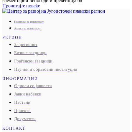
елементарни непогоди и превенција од
Прочитајте повеќе
Политика за приватност
Алатки за приватност
РЕГИОН
За регионот
Бизнис заедници
Граѓански заедници
Научни и образовни институции
ИНФОРМАЦИИ
Односи со јавноста
Јавни набавки
Настани
Проекти
Документи
КОНТАКТ