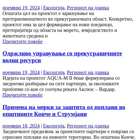
ноември 19, 2024
|
Екологија
,
Регионот на дланка
Општата цел на проектот е зајакнување на
претприемништвото во прекуграничната област. Конкретно,
проектот има за цел формирање на нови поединци,
претпријатија од областа на морето, земјоделството и
животната средина и
Прочитајте повеќе
Одржливо управување со прекуграничните
водни ресурси
ноември 19, 2024
|
Екологија
,
Регионот на дланка
Идејата на проектот AQUA-M II беше формулирана со
заедничко разбирање на сите партнери, за еколошките
проблеми со кои се соочува реката Аксиос – Вардар.
Прочитајте повеќе
Примена на мерки за заштита од поплави во
општините Конче и Струмјани
ноември 18, 2024
|
Екологија
,
Регионот на дланка
Заедничкиот предизвик за проектните партнери е поврзан со
сериозни поплави на нивните територии. Во општина Конче,