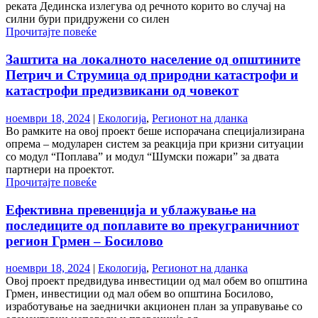
реката Дединска излегува од речното корито во случај на
силни бури придружени со силен
Прочитајте повеќе
Заштита на локалното население од општините
Петрич и Струмица од природни катастрофи и
катастрофи предизвикани од човекот
ноември 18, 2024
|
Екологија
,
Регионот на дланка
Во рамките на овој проект беше испорачана специјализирана
опрема – модуларен систем за реакција при кризни ситуации
со модул “Поплава” и модул “Шумски пожари” за двата
партнери на проектот.
Прочитајте повеќе
Ефективна превенција и ублажување на
последиците од поплавите во прекуграничниот
регион Грмен – Босилово
ноември 18, 2024
|
Екологија
,
Регионот на дланка
Овој проект предвидува инвестиции од мал обем во општина
Грмен, инвестиции од мал обем во општина Босилово,
изработување на заеднички акционен план за управување со