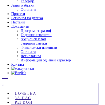
Галерија
Јавни набавки
Останати
Проекти
Регионот на дланка
Настани
Документи
Програма за развој
Годишни извештаи
Акционен план
Завршни сметки
Финансиски извештаи
Останати
Легислатива
Информации од јавен карактер
Контакт
×
ПОЧЕТНА
ЗА НАС
РЕГИОН