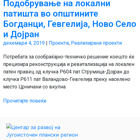
Подобрување на локални
патишта во општините
Богданци, Гевгелија, Ново Село
и Дојран
декември 4, 2019
|
Проекти
,
Реализирани проекти
Потребата за сообраќајно-техничко решение коешто ќе
прецизира реконструкција и ревитализација на локален
патен правец од клучка P604 пат Струмица-Дојран до
клучка P611 пат Валандово-Гевгелија преку населено
место Црничани со вкупна
Прочитајте повеќе