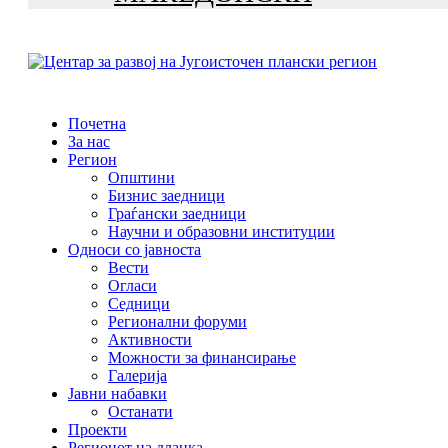
Почетна
За нас
Регион
Општини
Бизнис заедници
Граѓански заедници
Научни и образовни институции
Односи со јавноста
Вести
Огласи
Седници
Регионални форуми
Активности
Можности за финансирање
Галерија
Јавни набавки
Останати
Проекти
Регионот на дланка