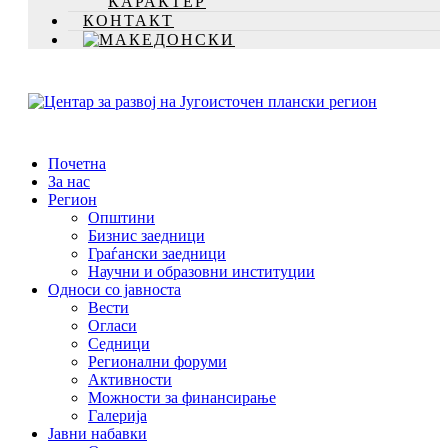
КАРАКТЕР
КОНТАКТ
Почетна
За нас
Регион
Општини
Бизнис заедници
Граѓански заедници
Научни и образовни институции
Односи со јавноста
Вести
Огласи
Седници
Регионални форуми
Активности
Можности за финансирање
Галерија
Јавни набавки