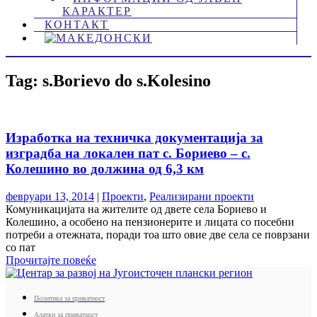
КАРАКТЕР
КОНТАКТ
Tag: s.Borievo do s.Kolesino
Изработка на техничка документација за
изградба на локален пат с. Бориево – с.
Колешино во должина од 6,3 км
февруари 13, 2014
|
Проекти
,
Реализирани проекти
Комуникацијата на жителите од двете села Бориево и
Колешино, а особено на пензионерите и лицата со посебни
потреби a отежната, поради тоа што овие две села се поврзани
со пат
Прочитајте повеќе
Политика за приватност
Алатки за приватност