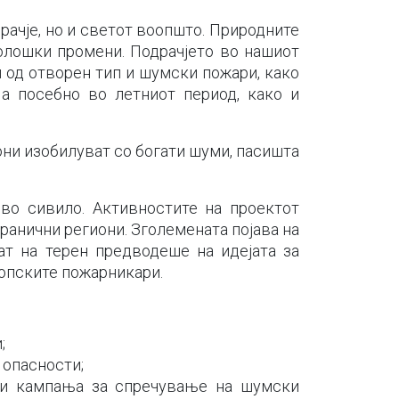
рачје, но и светот воопшто. Природните
олошки промени. Подрачјето во нашиот
 од отворен тип и шумски пожари, како
а посебно во летниот период, како и
они изобилуват со богати шуми, пасишта
во сивило. Активностите на проектот
ранични региони. Зголемената појава на
ат на терен предводеше на идејата за
ропските пожарникари.
;
 опасности;
 и кампања за спречување на шумски