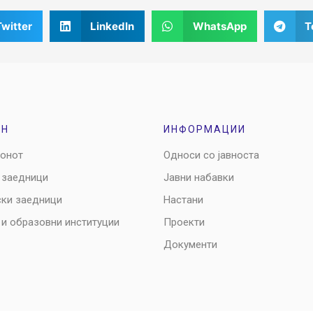
Twitter
LinkedIn
WhatsApp
T
ОН
ИНФОРМАЦИИ
ионот
Односи со јавноста
 заедници
Јавни набавки
ски заедници
Настани
 и образовни институции
Проекти
Документи