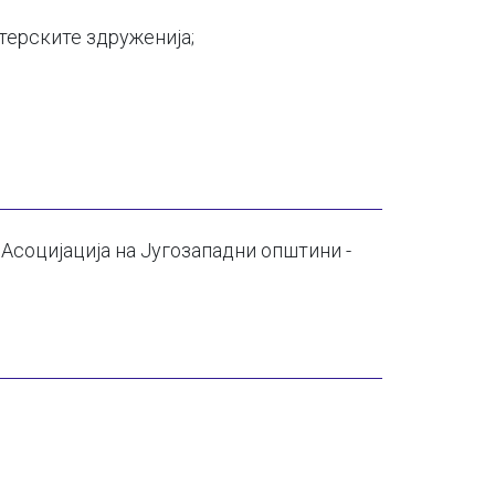
терските здруженија;
 Асоцијација на Југозападни општини -