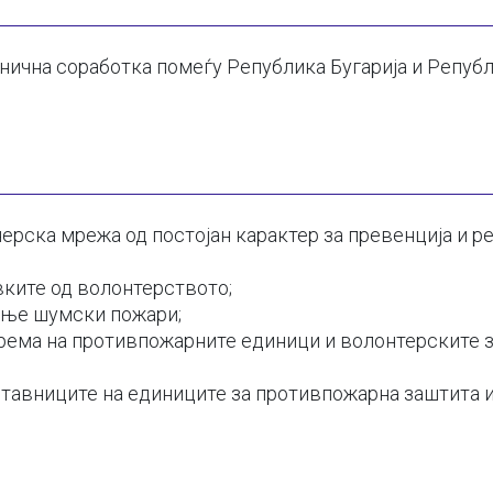
анична соработка помеѓу Република Бугарија и Репуб
ерска мрежа од постојан карактер за превенција и р
вките од волонтерството;
ање шумски пожари;
рема на противпожарните единици и волонтерските 
тавниците на единиците за противпожарна заштита и