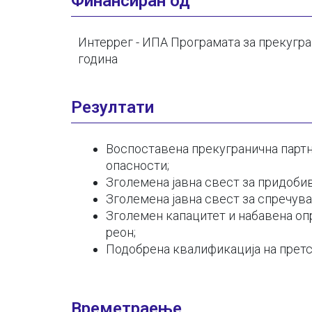
Финансиран од
Интеррег - ИПА Програмата за прекугр
година
Резултати
Воспоставена прекугранична партн
опасности;
Зголемена јавна свест за придоби
Зголемена јавна свест за спречув
Зголемен капацитет и набавена оп
реон;
Подобрена квалификација на претс
Времетраење