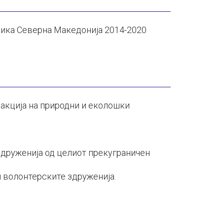
лика Северна Македонија 2014-2020
еакција на природни и еколошки
здруженија од целиот прекуграничен
 волонтерските здруженија.