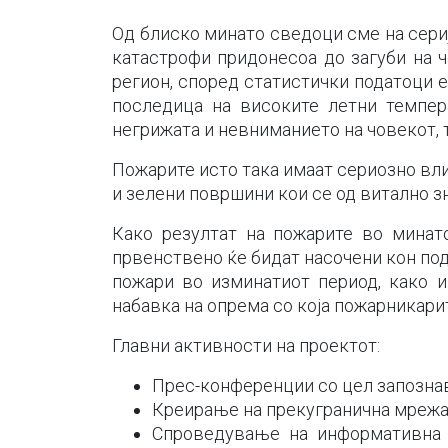
Од блиско минато сведоци сме на сериј
катастрофи придонесоа до загуби на ч
регион, според статистички податоци 
последица на високите летни темпер
негрижата и невниманието на човекот, т
Пожарите исто така имаат сериозно вли
и зелени површини кои се од витално з
Како резултат на пожарите во минат
првенствено ќе бидат насочени кон под
пожари во изминатиот период, како и
набавка на опрема со која пожарникари
Главни активности на проектот:
Прес-конференции со цел запознава
Креирање на прекугранична мрежа 
Спроведување на информативна 