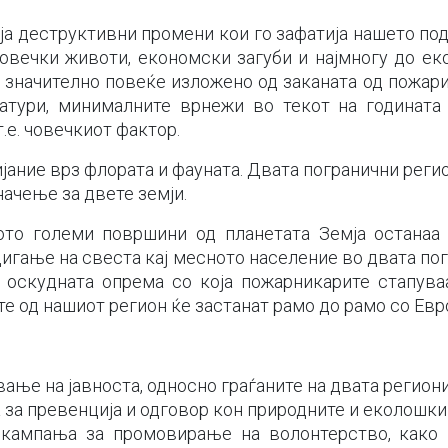
а деструктивни промени кои го зафатија нашето под
овечки животи, економски загуби и најмногу до ек
е значително повеќе изложено од заканата од пожари
атури, минималните врнежи во текот на годината 
.е. човечкиот фактор.
јание врз флората и фауната. Двата погранични реги
начење за двете земји.
ото големи површини од планетата Земја останаа 
игање на свеста кај месното население во двата пог
 оскудната опрема со која пожарникарите стапува
те од нашиот регион ќе застанат рамо до рамо со Ев
ње на јавноста, односно граѓаните на двата региони
за превенција и одговор кон природните и еколошки
кампања за промовирање на волонтерство, како