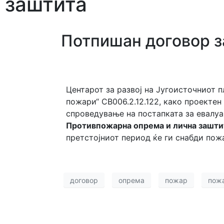
заштита
Потпишан договор з
Центарот за развој на Југоисточниот 
пожари“ CB006.2.12.122, како проектен
спроведување на постапката за евалуа
Противпожарна опрема и лична зашти
претстојниот период ќе ги снабди по
договор
опрема
пожар
пож