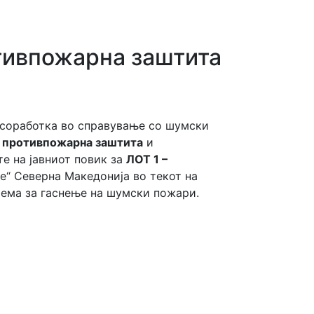
тивпожарна заштита
а соработка во справување со шумски
а противпожарна заштита
и
е на јавниот повик за
ЛОТ 1 –
“ Северна Македонија во текот на
рема за гаснење на шумски пожари.