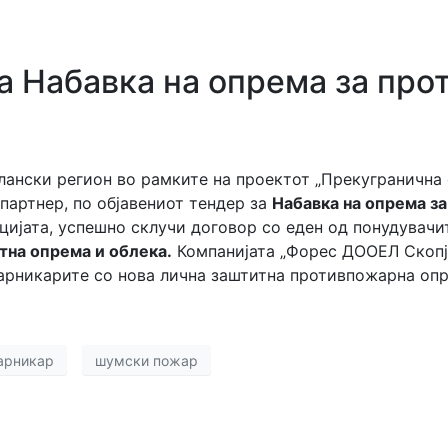
а Набавка на опрема за про
плански регион во рамките на проектот „Прекуграничн
 партнер, по објавениот тендер за
Набавка на опрема з
цијата, успешно склучи договор со еден од понудувачит
тна опрема и облека.
Компанијата „Форес ДООЕЛ Скопје
жарникарите со нова лична заштитна противпожарна оп
арникар
шумски пожар